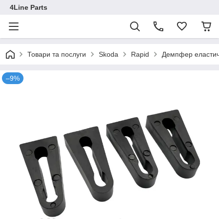
4Line Parts
Товари та послуги
Skoda
Rapid
Демпфер еластич
–9%