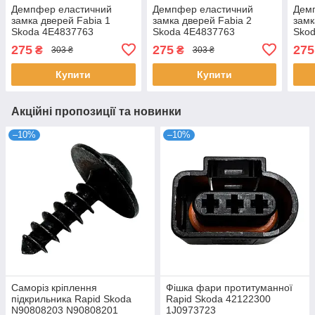
Демпфер еластичний
Демпфер еластичний
Дем
замка дверей Fabia 1
замка дверей Fabia 2
замк
Skoda 4E4837763
Skoda 4E4837763
Sko
275
275
275
₴
₴
303 ₴
303 ₴
Купити
Купити
Акційні пропозиції та новинки
–10%
–10%
Саморіз кріплення
Фішка фари протитуманної
підкрильника Rapid Skoda
Rapid Skoda 42122300
N90808203 N90808201
1J0973723