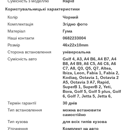
Сумісність з моделлю
Rapid
Користувальницькі характеристики
Колір
Чорний
Комплектація
Згідно фото
Матеріал
Гума
Наші контакти
0682233004
Розмір
46x22x10mm
Сторона встановлення
універсальна
Сумісність авто
Golf 4, A3, A4 B6, A4 B7, A4
B8, A4 B9, A6 C5, A6 C6, A6
C7, A8, Q3, Q5, Q7, Altea,
Ibiza, Leon, Fabia 1, Fabia 2,
Kodiaq, Octavia 1, Octavia 2
A5, Octavia 3 A7, Rapid,
SuperB 1, SuperB 2, Yeti,
Bora, Golf 5, Golf 5 plus, Golf
6, Golf 7, Jetta 5, Jetta 6,
Термін гарантії
30 днів
Тип встановлення
можна встановити
самостійно
Тип кузова
для всіх типів кузова
Уточнення
Комплект на авто