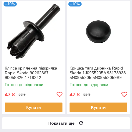
–10%
–10%
Кліпса кріплення підкрилка
Кришка тяги двірника Rapid
Rapid Skoda 90262367
Skoda 1J0955205A 93178938
90058826 1719242
5N0955205 5N09552059B9
Готово до відправки
Готово до відправки
47
47
₴
₴
52 ₴
52 ₴
Купити
Купити
Показати ще