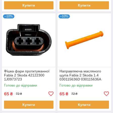
Купити
Купити
–10%
–10%
Фішка фари протитуманної
Направляюча масляного
Fabia 2 Skoda 42122300
щупа Fabia 2 Skoda 1.4
1J0973723
030115636D 030115636A
Готово до відправки
Готово до відправки
65
65
₴
₴
72 ₴
72 ₴
Купити
Купити