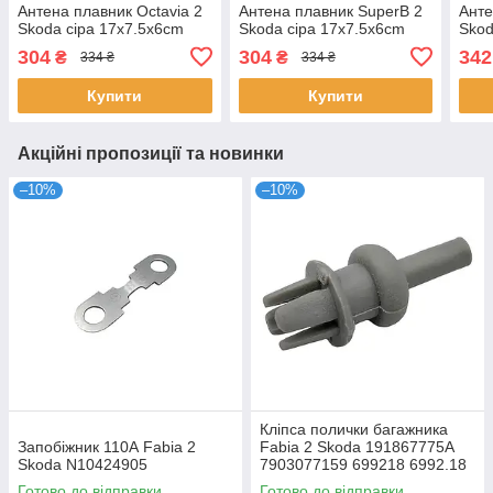
Антена плавник Octavia 2
Антена плавник SuperB 2
Анте
Skoda сіра 17x7.5x6cm
Skoda сіра 17x7.5x6cm
Skod
304
304
342
₴
₴
334 ₴
334 ₴
Купити
Купити
Акційні пропозиції та новинки
–10%
–10%
Кліпса полички багажника
Запобіжник 110А Fabia 2
Fabia 2 Skoda 191867775A
Skoda N10424905
7903077159 699218 6992.18
Готово до відправки
Готово до відправки