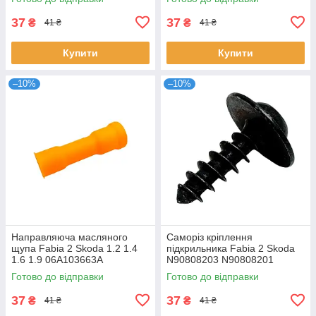
37
37
₴
₴
41 ₴
41 ₴
Купити
Купити
–10%
–10%
Направляюча масляного
Саморіз кріплення
щупа Fabia 2 Skoda 1.2 1.4
підкрильника Fabia 2 Skoda
1.6 1.9 06A103663A
N90808203 N90808201
Готово до відправки
Готово до відправки
37
37
₴
₴
41 ₴
41 ₴