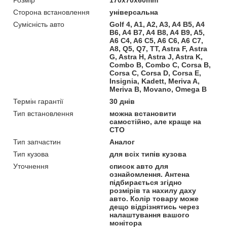
Сторона встановлення
універсальна
Сумісність авто
Golf 4, A1, A2, A3, A4 B5, A4
B6, A4 B7, A4 B8, A4 B9, A5,
A6 C4, A6 C5, A6 C6, A6 C7,
A8, Q5, Q7, TT, Astra F, Astra
G, Astra H, Astra J, Astra K,
Combo B, Combo C, Corsa B,
Corsa C, Corsa D, Corsa E,
Insignia, Kadett, Meriva A,
Meriva B, Movano, Omega B
Термін гарантії
30 днів
Тип встановлення
можна встановити
самостійно, але краще на
СТО
Тип запчастин
Аналог
Тип кузова
для всіх типів кузова
Уточнення
список авто для
ознайомлення. Антена
підбирається згідно
розмірів та нахилу даху
авто. Колір товару може
дещо відрізнятись через
налаштування вашого
монітора