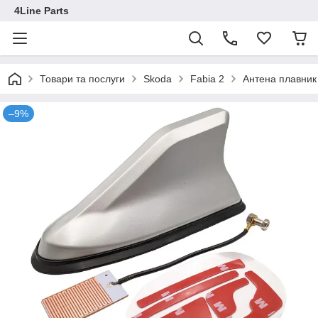
4Line Parts
Товари та послуги
Skoda
Fabia 2
Антена плавник
–9%