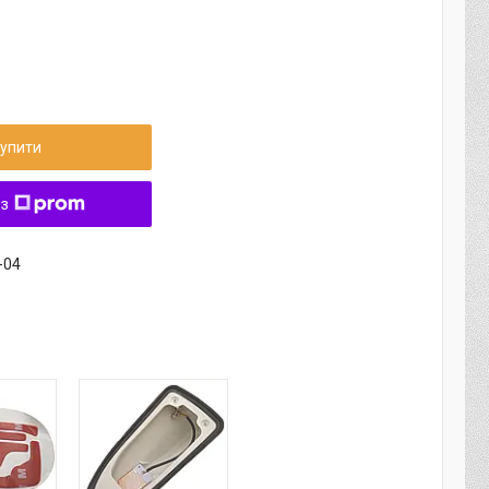
упити
 з
-04