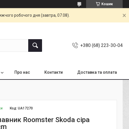
Кошик
жчого робочого дня (завтра, 07.08).
+380 (68) 223-30-04
Про нас
Контакти
Доставка та оплата
ки
Код:
UA17270
лавник Roomster Skoda сіра
cm