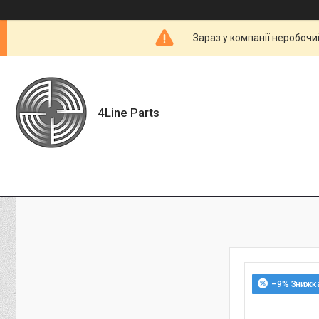
Зараз у компанії неробочи
4Line Parts
–9%