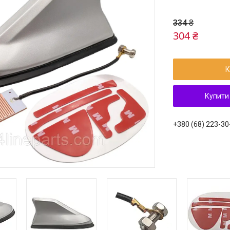
334 ₴
304 ₴
К
Купити
+380 (68) 223-30