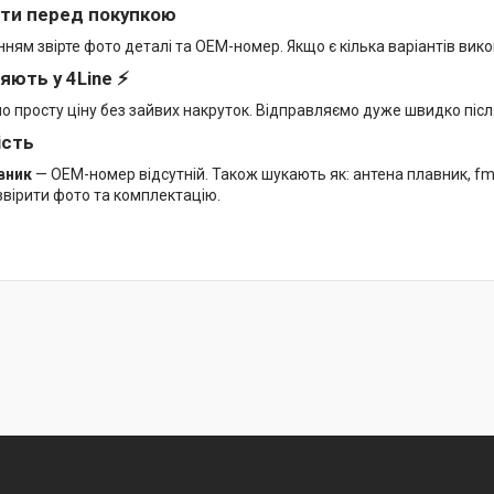
ти перед покупкою
ям звірте фото деталі та OEM-номер. Якщо є кілька варіантів вико
яють у 4Line ⚡
мо просту ціну без зайвих накруток. Відправляємо дуже швидко піс
ість
вник
— OEM-номер відсутній. Також шукають як: антена плавник, f
вірити фото та комплектацію.