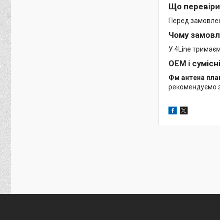
Що перевіри
Перед замовленн
Чому замовл
У 4Line тримає
OEM і сумісн
Фм антена пла
рекомендуємо з