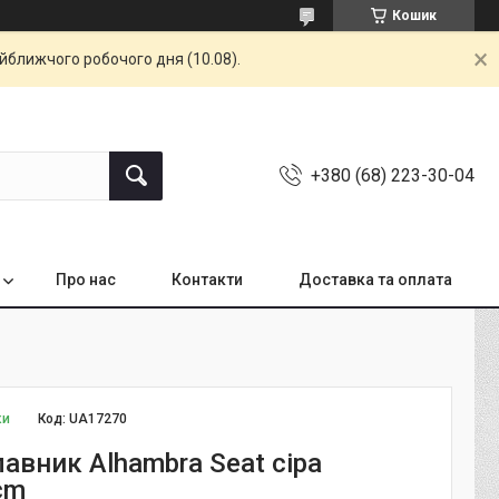
Кошик
айближчого робочого дня (10.08).
+380 (68) 223-30-04
Про нас
Контакти
Доставка та оплата
ки
Код:
UA17270
авник Alhambra Seat сіра
cm