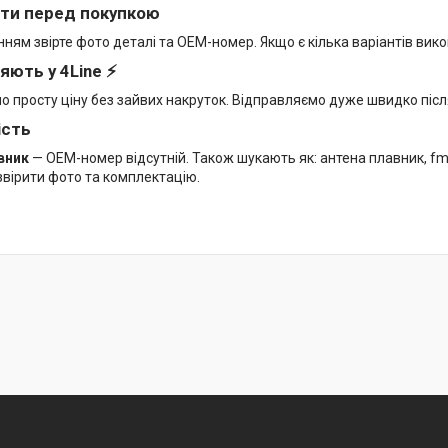
ти перед покупкою
ям звірте фото деталі та OEM-номер. Якщо є кілька варіантів вико
яють у 4Line ⚡
мо просту ціну без зайвих накруток. Відправляємо дуже швидко піс
ість
вник
— OEM-номер відсутній. Також шукають як: антена плавник, f
вірити фото та комплектацію.