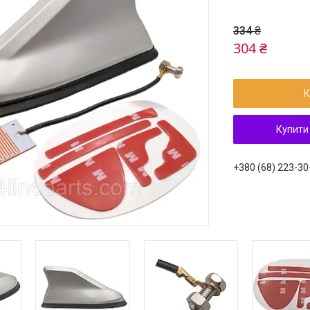
334 ₴
304 ₴
К
Купити
+380 (68) 223-30