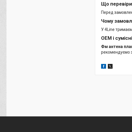
Що перевіри
Перед замовленн
Чому замовл
У 4Line тримає
OEM і сумісн
Фм антена пла
рекомендуємо з