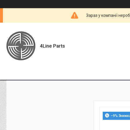
Зараз у компанії неро
4Line Parts
–9%