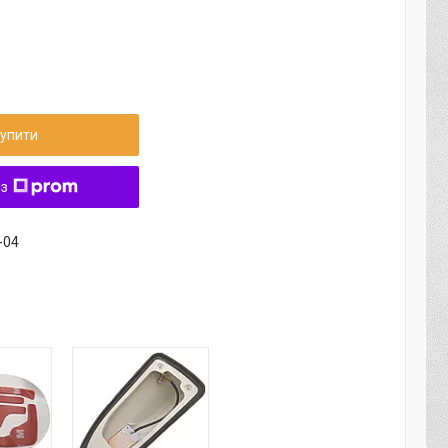
упити
 з
-04