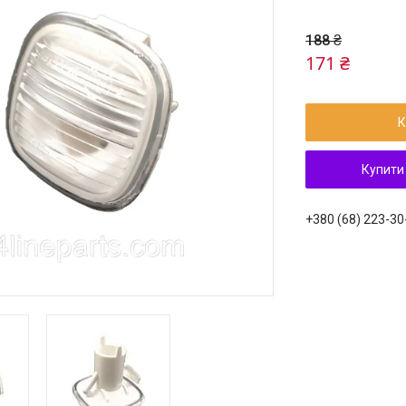
188 ₴
171 ₴
К
Купити
+380 (68) 223-30