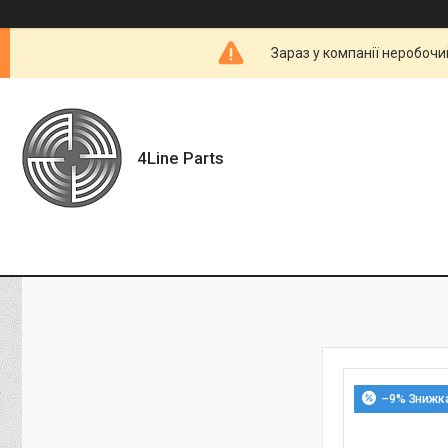
Зараз у компанії неробочи
4Line Parts
–9%