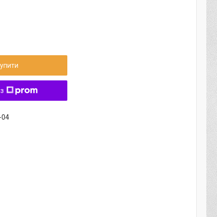
упити
 з
-04