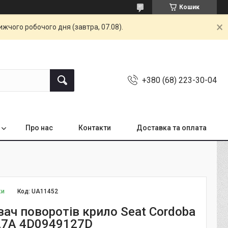
Кошик
жчого робочого дня (завтра, 07.08).
+380 (68) 223-30-04
Про нас
Контакти
Доставка та оплата
ки
Код:
UA11452
ач поворотів крило Seat Cordoba
27A 4D0949127D