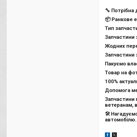
🔧 Потрібна
📦 Ранкове 
Тип запчасти
Запчастини 
Жодних пере
Запчастини 
Пакуємо вла
Товар на фот
100% актуал
Допомога ме
Запчастини п
ветеранам, 
🛠 Нагадуємо
автомобілю.