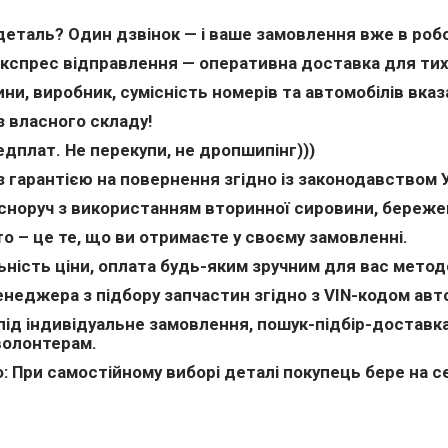
 деталь? Один дзвінок — і ваше замовлення вже в робо
експрес відправлення — оперативна доставка для тих, 
ни, виробник, сумісність номерів та автомобілів вка
з власного складу!
дплат. Не перекупи, не дропшипінг)))
з гарантією на повернення згідно із законодавством У
сноруч з використанням вторинної сировини, бережем
о – це те, що ви отримаєте у своєму замовленні.
ьність ціни, оплата будь-яким зручним для вас метод
неджера з підбору запчастин згідно з VIN-кодом авт
ід індивідуальне замовлення, пошук-підбір-доставка.
волонтерам.
: При самостійному виборі деталі покупець бере на се