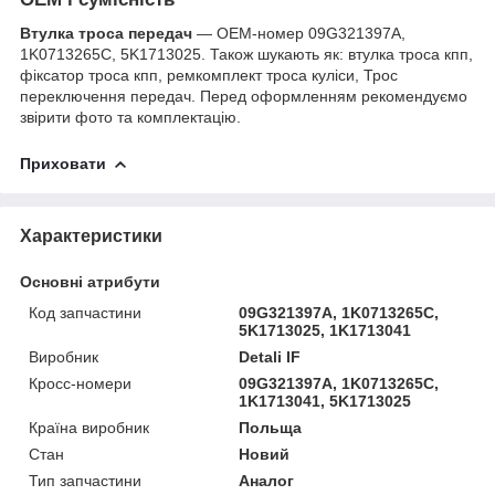
Втулка троса передач
— OEM-номер 09G321397A,
1K0713265C, 5K1713025. Також шукають як: втулка троса кпп,
фіксатор троса кпп, ремкомплект троса куліси, Трос
переключення передач. Перед оформленням рекомендуємо
звірити фото та комплектацію.
Приховати
Характеристики
Основні атрибути
Код запчастини
09G321397A, 1K0713265C,
5K1713025, 1K1713041
Виробник
Detali IF
Кросс-номери
09G321397A, 1K0713265C,
1K1713041, 5K1713025
Країна виробник
Польща
Стан
Новий
Тип запчастини
Аналог