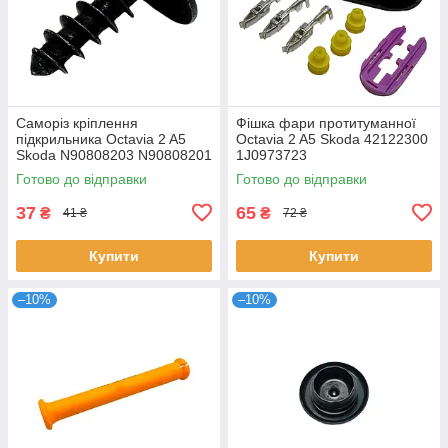
Саморіз кріплення
Фішка фари протитуманної
підкрильника Octavia 2 A5
Octavia 2 A5 Skoda 42122300
Skoda N90808203 N90808201
1J0973723
Готово до відправки
Готово до відправки
37
65
₴
₴
41 ₴
72 ₴
Купити
Купити
–10%
–10%