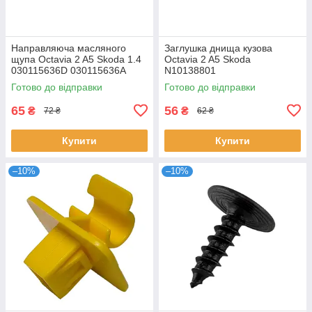
Направляюча масляного
Заглушка днища кузова
щупа Octavia 2 A5 Skoda 1.4
Octavia 2 A5 Skoda
030115636D 030115636A
N10138801
Готово до відправки
Готово до відправки
65
56
₴
₴
72 ₴
62 ₴
Купити
Купити
–10%
–10%