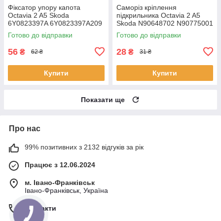
Фіксатор упору капота
Саморіз кріплення
Octavia 2 A5 Skoda
підкрильника Octavia 2 A5
6Y0823397A 6Y0823397A209
Skoda N90648702 N90775001
Готово до відправки
Готово до відправки
56
28
₴
₴
62 ₴
31 ₴
Купити
Купити
Показати ще
Про нас
99% позитивних з 2132 відгуків за рік
Працює з 12.06.2024
м. Івано-Франківськ
Івано-Франківськ, Україна
Контакти