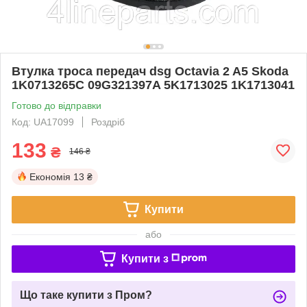
Втулка троса передач dsg Octavia 2 A5 Skoda
1K0713265C 09G321397A 5K1713025 1K1713041
Готово до відправки
Код: UA17099
Роздріб
133
₴
146 ₴
Економія
13 ₴
Купити
або
Купити з
Що таке купити з Пром?