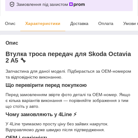
Замовлення під захистом
Опис
Характеристики
Доставка
Оплата
Умови 
Опис
Втулка троса передач для Skoda Octavia
2 A5 🔧
Запчастина для даної моделі. Підбирається за OEM-номером
та відповідністю виконанню.
Що перевірити перед покупкою
Перед замовленням звірте фото деталі та OEM-номер. Якщо
є кілька варіантів виконання — порівняйте зображення з тим
що стоїть у авто.
Чому замовляють у 4Line ⚡
У 4Line тримаємо просту ціну без зайвих накруток.
Відправляємо дуже швидко після підтвердження.
OEM і сумісність