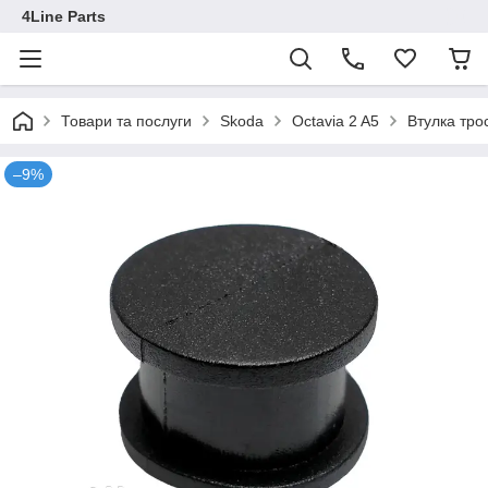
4Line Parts
Товари та послуги
Skoda
Octavia 2 A5
Втулка тро
–9%