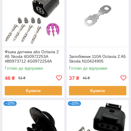
Фішка датчика abs Octavia 2
A5 Skoda 4G0972253A
Запобіжник 110А Octavia 2 A5
4B0973712 4G0972254A
Skoda N10424905
Готово до відправки
Готово до відправки
46
37
₴
₴
51 ₴
41 ₴
Купити
Купити
–10%
–10%