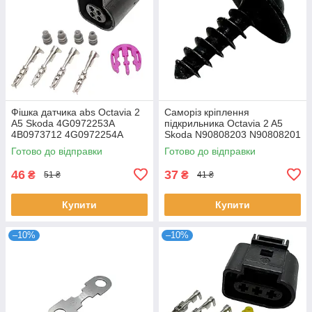
Фішка датчика abs Octavia 2
Саморіз кріплення
A5 Skoda 4G0972253A
підкрильника Octavia 2 A5
4B0973712 4G0972254A
Skoda N90808203 N90808201
Готово до відправки
Готово до відправки
46
37
₴
₴
51 ₴
41 ₴
Купити
Купити
–10%
–10%