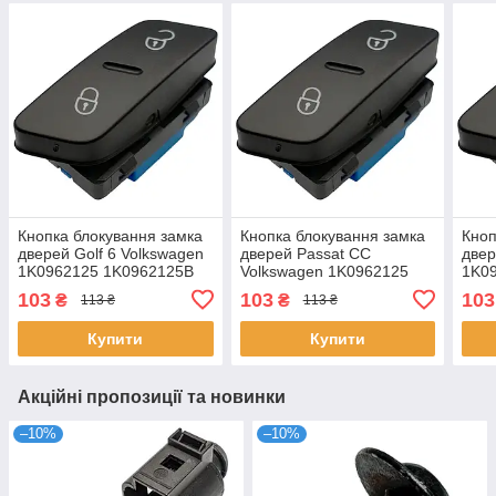
Кнопка блокування замка
Кнопка блокування замка
Кноп
дверей Golf 6 Volkswagen
дверей Passat CC
двер
1K0962125 1K0962125B
Volkswagen 1K0962125
1K0
1K0962125B
103
103
103
₴
₴
113 ₴
113 ₴
Купити
Купити
Акційні пропозиції та новинки
–10%
–10%