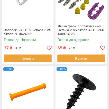
Фішка фари протитуманної
Запобіжник 110А Octavia 2 A5
Octavia 2 A5 Skoda 42122300
Skoda N10424905
1J0973723
Готово до відправки
Готово до відправки
37
65
₴
₴
41 ₴
72 ₴
Купити
Купити
–10%
–10%