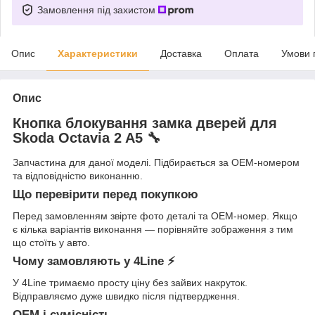
Замовлення під захистом
Опис
Характеристики
Доставка
Оплата
Умови 
Опис
Кнопка блокування замка дверей для
Skoda Octavia 2 A5 🔧
Запчастина для даної моделі. Підбирається за OEM-номером
та відповідністю виконанню.
Що перевірити перед покупкою
Перед замовленням звірте фото деталі та OEM-номер. Якщо
є кілька варіантів виконання — порівняйте зображення з тим
що стоїть у авто.
Чому замовляють у 4Line ⚡
У 4Line тримаємо просту ціну без зайвих накруток.
Відправляємо дуже швидко після підтвердження.
OEM і сумісність