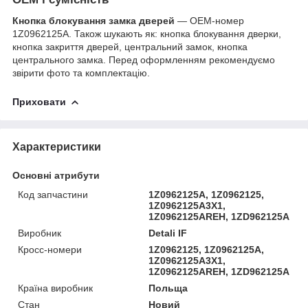
Кнопка блокування замка дверей
— OEM-номер
1Z0962125A. Також шукають як: кнопка блокування дверки,
кнопка закриття дверей, центральний замок, кнопка
центрального замка. Перед оформленням рекомендуємо
звірити фото та комплектацію.
Приховати
Характеристики
Основні атрибути
Код запчастини
1Z0962125A, 1Z0962125,
1Z0962125A3X1,
1Z0962125AREH, 1ZD962125A
Виробник
Detali IF
Кросс-номери
1Z0962125, 1Z0962125A,
1Z0962125A3X1,
1Z0962125AREH, 1ZD962125A
Країна виробник
Польща
Стан
Новий