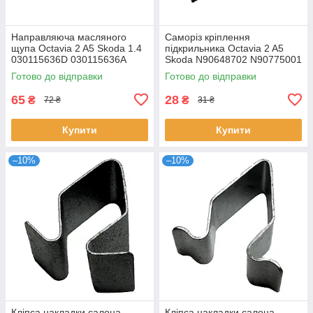
Направляюча масляного
Саморіз кріплення
щупа Octavia 2 A5 Skoda 1.4
підкрильника Octavia 2 A5
030115636D 030115636A
Skoda N90648702 N90775001
Готово до відправки
Готово до відправки
65
28
₴
₴
72 ₴
31 ₴
Купити
Купити
–10%
–10%
Кліпса накладки салона
Кліпса накладки салона