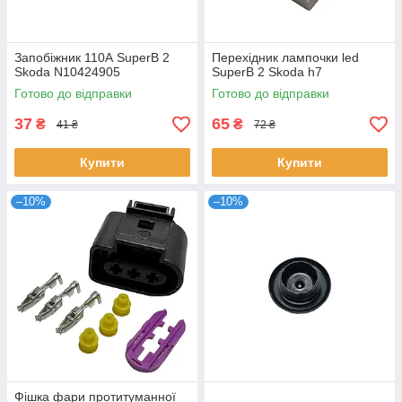
Запобіжник 110А SuperB 2
Перехідник лампочки led
Skoda N10424905
SuperB 2 Skoda h7
Готово до відправки
Готово до відправки
37
65
₴
₴
41 ₴
72 ₴
Купити
Купити
–10%
–10%
Фішка фари протитуманної