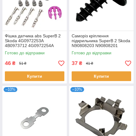
Фішка датчика abs SuperB 2
Саморіз кріплення
Skoda 4G0972253A
підкрильника SuperB 2 Skoda
4B0973712 4G0972254A
N90808203 N90808201
Готово до відправки
Готово до відправки
46
37
₴
₴
51 ₴
41 ₴
Купити
Купити
–10%
–10%