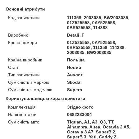
Основні атрибути
Код запчастини
111358, 2003085, BW2003085,
01Z525558, 0AY525558,
0BR525558, 114388
Виробник
Detali IF
Кросс-номери
01Z525558, 0AY525558,
0BR525558, 111358, 114388,
2003085, BW2003085
Країна виробник
Польща
Стан
Новий
Тип запчастини
Аналог
Сумісність з маркою
Skoda
Сумісність з моделлю
Superb
Користувальницькі характеристики
Комплектація
Згідно фото
Наші контакти
0682233004
Сумісність авто
Tiguan, A1, A3, Q3, TT,
Alhambra, Altea, Octavia 2 A5,
Octavia 3 A7, SuperB 2,
SuperB 3, Yeti, Caddy 2,