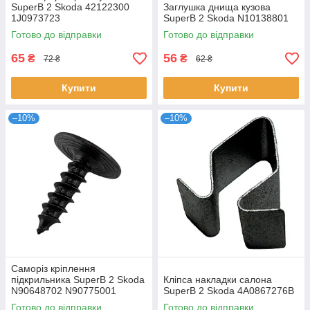
SuperB 2 Skoda 42122300
Заглушка днища кузова
1J0973723
SuperB 2 Skoda N10138801
Готово до відправки
Готово до відправки
65
56
₴
₴
72 ₴
62 ₴
Купити
Купити
–10%
–10%
Саморіз кріплення
підкрильника SuperB 2 Skoda
Кліпса накладки салона
N90648702 N90775001
SuperB 2 Skoda 4A0867276B
Готово до відправки
Готово до відправки