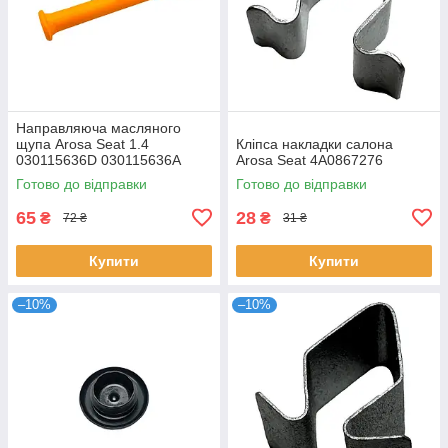
Направляюча масляного
щупа Arosa Seat 1.4
Кліпса накладки салона
030115636D 030115636A
Arosa Seat 4A0867276
Готово до відправки
Готово до відправки
65
28
₴
₴
72 ₴
31 ₴
Купити
Купити
–10%
–10%