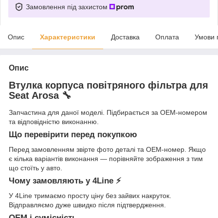
Замовлення під захистом
Опис
Характеристики
Доставка
Оплата
Умови 
Опис
Втулка корпуса повітряного фільтра для
Seat Arosa 🔧
Запчастина для даної моделі. Підбирається за OEM-номером
та відповідністю виконанню.
Що перевірити перед покупкою
Перед замовленням звірте фото деталі та OEM-номер. Якщо
є кілька варіантів виконання — порівняйте зображення з тим
що стоїть у авто.
Чому замовляють у 4Line ⚡
У 4Line тримаємо просту ціну без зайвих накруток.
Відправляємо дуже швидко після підтвердження.
OEM і сумісність