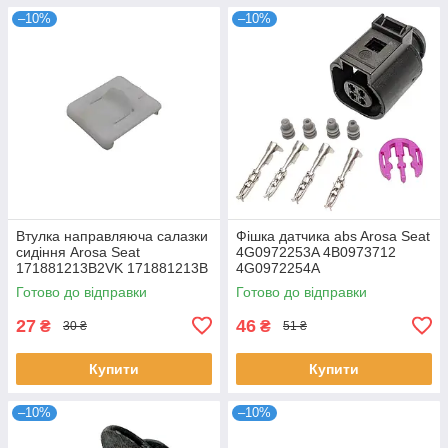
–10%
–10%
Втулка направляюча салазки
Фішка датчика abs Arosa Seat
сидіння Arosa Seat
4G0972253A 4B0973712
171881213B2VK 171881213B
4G0972254A
Готово до відправки
Готово до відправки
27
46
₴
₴
30 ₴
51 ₴
Купити
Купити
–10%
–10%