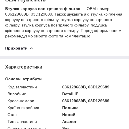
Втулка корпуса повітряного фільтра
— OEM-номер
036129689B, 03D129689. Також шукають як: втулка кріплення
корпусу повітряного фільтру, втулка корпусу повітряного
фільтру, втулка корпуса повітряного фільтру, подушка
кріплення корпусу повітряного фільтру. Перед оформленням
рекомендуємо звірити фото та комплектацію.
Приховати
Характеристики
Основні атрибути
Код запчастини
036129689B, 03D129689
Виробник
Detali IF
Кросс-номери
036129689B, 03D129689
Країна виробник
Польща
Стан
Новий
Тип запчастини
Аналог
Сумісність з маркою
Seat