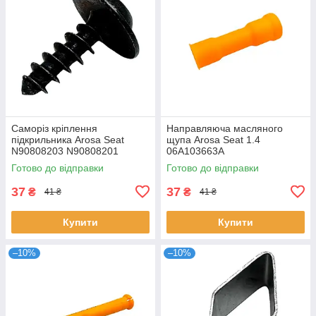
Саморіз кріплення
Направляюча масляного
підкрильника Arosa Seat
щупа Arosa Seat 1.4
N90808203 N90808201
06A103663A
Готово до відправки
Готово до відправки
37
37
₴
₴
41 ₴
41 ₴
Купити
Купити
–10%
–10%