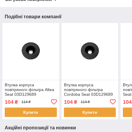
Подібні товари компанії
Втулка корпуса
Втулка корпуса
Втул
повітряного фільтра Altea
повітряного фільтра
пові
Seat 03D129689
Cordoba Seat 03D129689
Seat
036129689B
036129689B
036
104
104
104
₴
₴
114 ₴
114 ₴
Купити
Купити
Акційні пропозиції та новинки