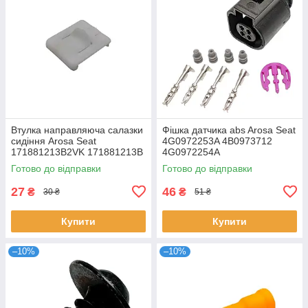
Втулка направляюча салазки
Фішка датчика abs Arosa Seat
сидіння Arosa Seat
4G0972253A 4B0973712
171881213B2VK 171881213B
4G0972254A
Готово до відправки
Готово до відправки
27
46
₴
₴
30 ₴
51 ₴
Купити
Купити
–10%
–10%