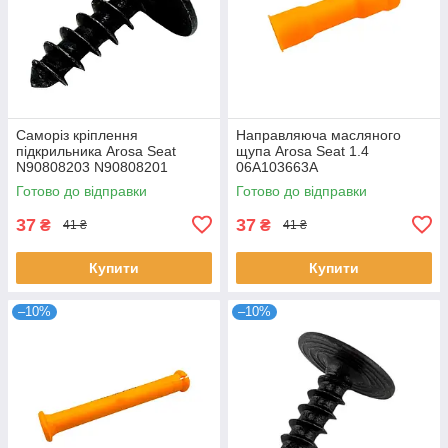
Саморіз кріплення
Направляюча масляного
підкрильника Arosa Seat
щупа Arosa Seat 1.4
N90808203 N90808201
06A103663A
Готово до відправки
Готово до відправки
37
37
₴
₴
41 ₴
41 ₴
Купити
Купити
–10%
–10%