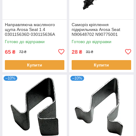
Направляюча масляного
Саморіз кріплення
щупа Arosa Seat 1.4
підкрильника Arosa Seat
030115636D 030115636A
N90648702 N90775001
Готово до відправки
Готово до відправки
65
28
₴
₴
72 ₴
31 ₴
Купити
Купити
–10%
–10%