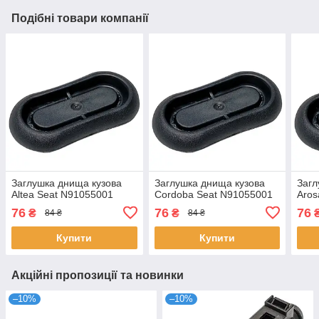
Подібні товари компанії
Заглушка днища кузова
Заглушка днища кузова
Загл
Altea Seat N91055001
Cordoba Seat N91055001
Aros
76
76
76
₴
₴
84 ₴
84 ₴
Купити
Купити
Акційні пропозиції та новинки
–10%
–10%