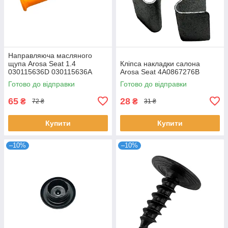
Направляюча масляного
щупа Arosa Seat 1.4
Кліпса накладки салона
030115636D 030115636A
Arosa Seat 4A0867276B
Готово до відправки
Готово до відправки
65
28
₴
₴
72 ₴
31 ₴
Купити
Купити
–10%
–10%