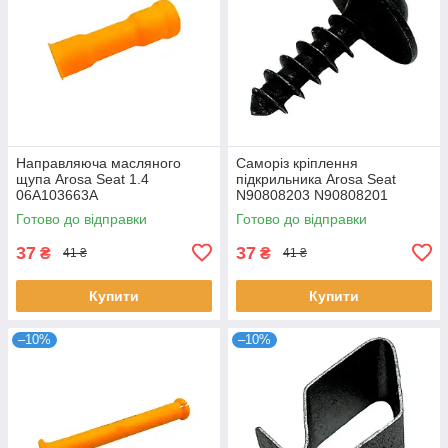
Направляюча масляного
Саморіз кріплення
щупа Arosa Seat 1.4
підкрильника Arosa Seat
06A103663A
N90808203 N90808201
Готово до відправки
Готово до відправки
37
37
₴
₴
41 ₴
41 ₴
Купити
Купити
–10%
–10%