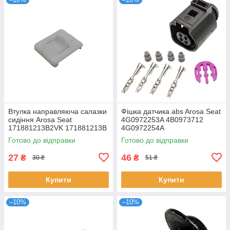
Втулка направляюча салазки
Фішка датчика abs Arosa Seat
сидіння Arosa Seat
4G0972253A 4B0973712
171881213B2VK 171881213B
4G0972254A
Готово до відправки
Готово до відправки
27
46
₴
₴
30 ₴
51 ₴
Купити
Купити
–10%
–10%