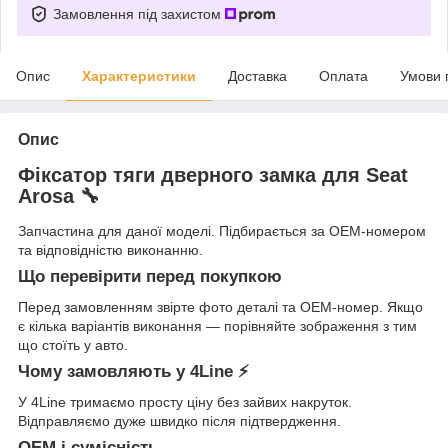
Замовлення під захистом
Опис
Характеристики
Доставка
Оплата
Умови 
Опис
Фіксатор тяги дверного замка для Seat
Arosa 🔧
Запчастина для даної моделі. Підбирається за OEM-номером
та відповідністю виконанню.
Що перевірити перед покупкою
Перед замовленням звірте фото деталі та OEM-номер. Якщо
є кілька варіантів виконання — порівняйте зображення з тим
що стоїть у авто.
Чому замовляють у 4Line ⚡
У 4Line тримаємо просту ціну без зайвих накруток.
Відправляємо дуже швидко після підтвердження.
OEM і сумісність