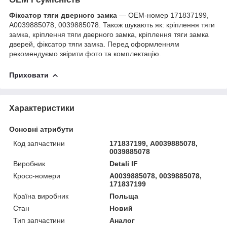
Фіксатор тяги дверного замка
— OEM-номер 171837199,
А0039885078, 0039885078. Також шукають як: кріплення тяги
замка, кріплення тяги дверного замка, кріплення тяги замка
дверей, фіксатор тяги замка. Перед оформленням
рекомендуємо звірити фото та комплектацію.
Приховати
Характеристики
Основні атрибути
Код запчастини
171837199, А0039885078,
0039885078
Виробник
Detali IF
Кросс-номери
А0039885078, 0039885078,
171837199
Країна виробник
Польща
Стан
Новий
Тип запчастини
Аналог