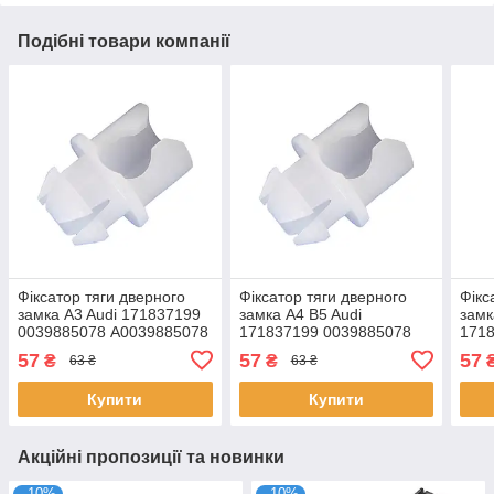
Подібні товари компанії
Фіксатор тяги дверного
Фіксатор тяги дверного
Фікс
замка A3 Audi 171837199
замка A4 B5 Audi
замк
0039885078 А0039885078
171837199 0039885078
171
А0039885078
А00
57
57
57
₴
₴
63 ₴
63 ₴
Купити
Купити
Акційні пропозиції та новинки
–10%
–10%