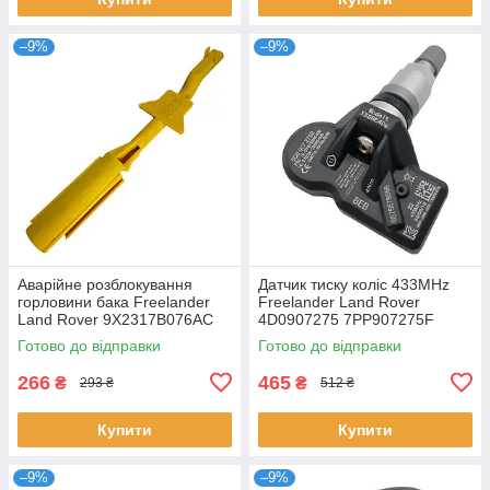
–9%
–9%
Аварійне розблокування
Датчик тиску коліс 433MHz
горловини бака Freelander
Freelander Land Rover
Land Rover 9X2317B076AC
4D0907275 7PP907275F
9X2317B076AB LR014047
5Q0907275 36106877937
Готово до відправки
Готово до відправки
C2Z8432
407001628R
266
465
₴
₴
293 ₴
512 ₴
Купити
Купити
–9%
–9%