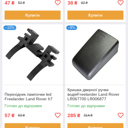
47
38
₴
₴
52 ₴
42 ₴
Купити
Купити
–10%
–9%
Кришка дверної ручки
Перехідник лампочки led
водіяFreelander Land Rover
Freelander Land Rover h7
LR067700 LR006877
Готово до відправки
Готово до відправки
57
285
₴
₴
63 ₴
314 ₴
Купити
Купити