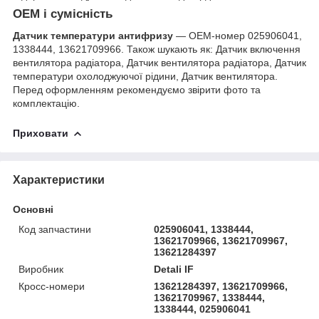
OEM і сумісність
Датчик температури антифризу
— OEM-номер 025906041,
1338444, 13621709966. Також шукають як: Датчик включення
вентилятора радіатора, Датчик вентилятора радіатора, Датчик
температури охолоджуючої рідини, Датчик вентилятора.
Перед оформленням рекомендуємо звірити фото та
комплектацію.
Приховати
Характеристики
Основні
Код запчастини
025906041, 1338444,
13621709966, 13621709967,
13621284397
Виробник
Detali IF
Кросс-номери
13621284397, 13621709966,
13621709967, 1338444,
1338444, 025906041