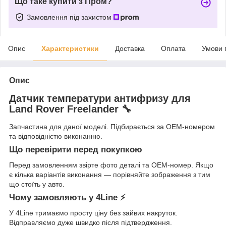
Що таке купити з Пром?
Замовлення під захистом
Опис
Характеристики
Доставка
Оплата
Умови 
Опис
Датчик температури антифризу для
Land Rover Freelander 🔧
Запчастина для даної моделі. Підбирається за OEM-номером
та відповідністю виконанню.
Що перевірити перед покупкою
Перед замовленням звірте фото деталі та OEM-номер. Якщо
є кілька варіантів виконання — порівняйте зображення з тим
що стоїть у авто.
Чому замовляють у 4Line ⚡
У 4Line тримаємо просту ціну без зайвих накруток.
Відправляємо дуже швидко після підтвердження.