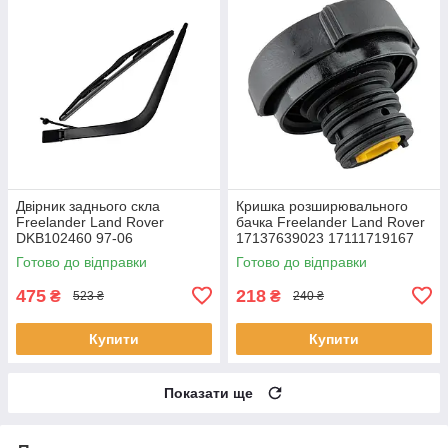
Двірник заднього скла
Кришка розширювального
Freelander Land Rover
бачка Freelander Land Rover
DKB102460 97-06
17137639023 17111719167
17112242256 17114379048
Готово до відправки
Готово до відправки
475
218
₴
₴
523 ₴
240 ₴
Купити
Купити
Показати ще