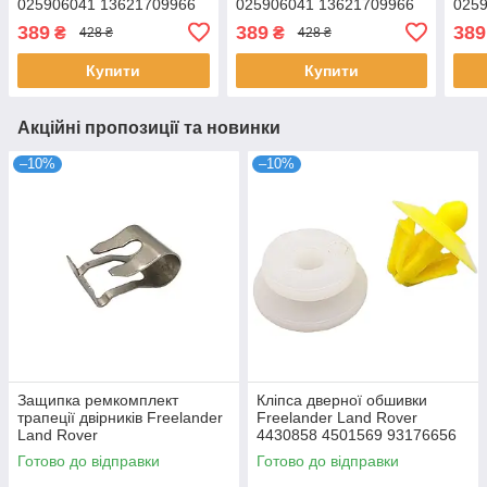
025906041 13621709966
025906041 13621709966
025
1338444 90080939
1338444 90080939
133
389
389
389
₴
₴
428 ₴
428 ₴
90410792
90410792
904
Купити
Купити
Акційні пропозиції та новинки
–10%
–10%
Защипка ремкомплект
Кліпса дверної обшивки
трапеції двірників Freelander
Freelander Land Rover
Land Rover
4430858 4501569 93176656
7703077368 7701050734
Готово до відправки
Готово до відправки
93161475