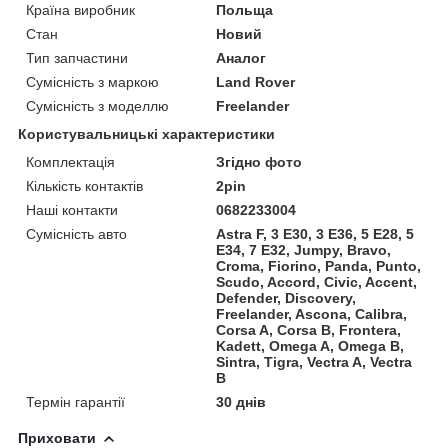
Країна виробник
Польща
Стан
Новий
Тип запчастини
Аналог
Сумісність з маркою
Land Rover
Сумісність з моделлю
Freelander
Користувальницькі характеристики
Комплектація
Згідно фото
Кількість контактів
2pin
Наші контакти
0682233004
Сумісність авто
Astra F, 3 E30, 3 E36, 5 E28, 5
E34, 7 E32, Jumpy, Bravo,
Croma, Fiorino, Panda, Punto,
Scudo, Accord, Civic, Accent,
Defender, Discovery,
Freelander, Ascona, Calibra,
Corsa A, Corsa B, Frontera,
Kadett, Omega A, Omega B,
Sintra, Tigra, Vectra A, Vectra
B
Термін гарантії
30 днів
Приховати