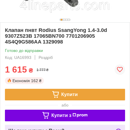
Клапан пнвт Rodius SsangYong 1.4-3.0d
9307Z523B 17065BN700 7701206905
4S4Q9G586AA 1329098
Готово до відправки
Код: UA16993
Роздріб
1 615
₴
1 777 ₴
Економія
162 ₴
Купити
або
Купити з