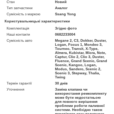
Стан
Новий
Тип запчастини
Аналог
Сумісність з маркою
Ssang Yong
Користувальницькі характеристики
Комплектація
Згідно фото
Наші контакти
0682233004
Сумісність авто
Megane 2, C3, Dokker, Duster,
Logan, Focus 1, Mondeo 3,
Tourneo, Transit, X-Type,
Almera, Kubistar, Micra, Note,
Captur, Clio 2, Clio 3, Duster,
Fluence, Grand Scenic, Grand
Scenic, Kangoo, Logan,
Modus, Sandero, Scenic 2,
Scenic 3, Stepway, Thalia,
Twing
Термін гарантії
30 днів
Уточнення
Заміна клапана чи
використання ремкомплекту
може бути недостатньою
для повного вирішення
проблеми роботи паливної
системи. Необхідно також
перевірити стан паливного