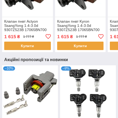
Клапан пнвт Actyon
Клапан пнвт Kyron
Клап
SsangYong 1.4-3.0d
SsangYong 1.4-3.0d
Ssan
9307Z523B 17065BN700
9307Z523B 17065BN700
930
7701206905
7701206905
770
1 615
1 615
1 6
₴
₴
1 777 ₴
1 777 ₴
4S4Q9G586AA 1329098
4S4Q9G586AA 1329098
4S4
Купити
Купити
Акційні пропозиції та новинки
–10%
–9%