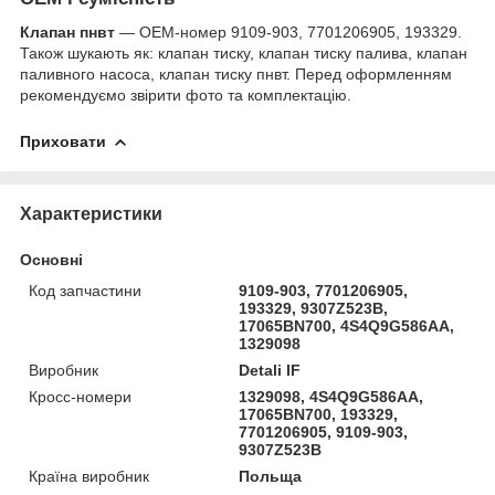
Клапан пнвт
— OEM-номер 9109-903, 7701206905, 193329.
Також шукають як: клапан тиску, клапан тиску палива, клапан
паливного насоса, клапан тиску пнвт. Перед оформленням
рекомендуємо звірити фото та комплектацію.
Приховати
Характеристики
Основні
Код запчастини
9109-903, 7701206905,
193329, 9307Z523B,
17065BN700, 4S4Q9G586AA,
1329098
Виробник
Detali IF
Кросс-номери
1329098, 4S4Q9G586AA,
17065BN700, 193329,
7701206905, 9109-903,
9307Z523B
Країна виробник
Польща