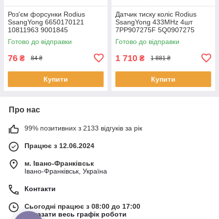
Роз'єм форсунки Rodius
Датчик тиску коліс Rodius
SsangYong 6650170121
SsangYong 433MHz 4шт
10811963 9001845
7PP907275F 5Q0907275
5Q0907275B 4D0907275
Готово до відправки
Готово до відправки
36106877937
76
1 710
₴
₴
84 ₴
1 881 ₴
Купити
Купити
Про нас
99% позитивних з 2133 відгуків за рік
Працює з 12.06.2024
м. Івано-Франківськ
Івано-Франківськ, Україна
Контакти
Сьогодні працює з 08:00 до 17:00
Показати весь графік роботи