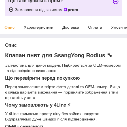
Що таке купити з Пром?
Замовлення під захистом
Опис
Характеристики
Доставка
Оплата
Умови п
Опис
Клапан пнвт для SsangYong Rodius 🔧
Запчастина для даної моделі. Підбирається за OEM-номером
та відповідністю виконанню.
Що перевірити перед покупкою
Перед замовленням звірте фото деталі та OEM-номер. Якщо
є кілька варіантів виконання — порівняйте зображення з тим
що стоїть у авто.
Чому замовляють у 4Line ⚡
У 4Line тримаємо просту ціну без зайвих накруток.
Відправляємо дуже швидко після підтвердження.
OEM і сумісність