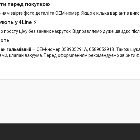
ти перед покупкою
ям звірте фото деталі та OEM-номер. Якщо є кілька варіантів вико
яють у 4Line ⚡
мо просту ціну без зайвих накруток. Відправляємо дуже швидко піс
ість
пан гальмівний
— OEM-номер 058905291A, 058905291B. Також шукают
теми, клапан вакуума. Перед оформленням рекомендуємо звірити ф