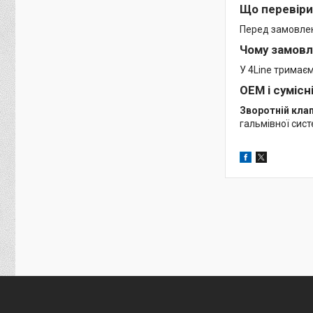
Що перевіри
Перед замовленн
Чому замовл
У 4Line тримає
OEM і сумісн
Зворотній кла
гальмівної сис