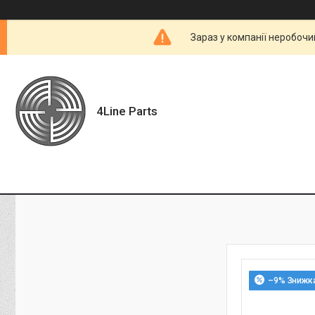
Зараз у компанії неробочи
4Line Parts
–9%