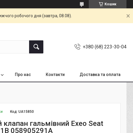
Кошик
жчого робочого дня (завтра, 08.08).
+380 (68) 223-30-04
Про нас
Контакти
Доставка та оплата
ки
Код:
UA15850
й клапан гальмівний Exeo Seat
1B 058905291A