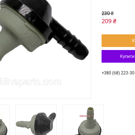
230 ₴
209 ₴
К
Купити
+380 (68) 223-30