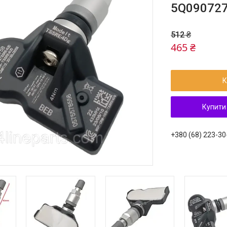
5Q090727
512 ₴
465 ₴
К
Купити
+380 (68) 223-30