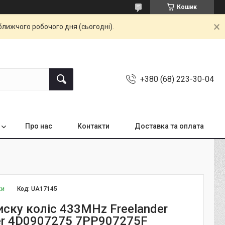
Кошик
ближчого робочого дня (сьогодні).
+380 (68) 223-30-04
Про нас
Контакти
Доставка та оплата
ки
Код:
UA17145
иску коліс 433MHz Freelander
er 4D0907275 7PP907275F