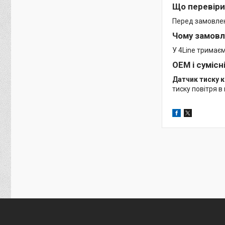
Що перевіри
Перед замовленн
Чому замовл
У 4Line тримає
OEM і сумісн
Датчик тиску к
тиску повітря 