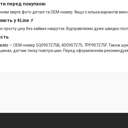
ти перед покупкою
ям звірте фото деталі та OEM-номер. Якщо є кілька варіантів вико
яють у 4Line ⚡
мо просту ціну без зайвих накруток. Відправляємо дуже швидко піс
ість
оліс
— OEM-номер 5Q0907275B, 4D0907275, 7PP907275F. Також шукаю
в шинах, датчик тиску повітря шин. Перед оформленням рекомендує