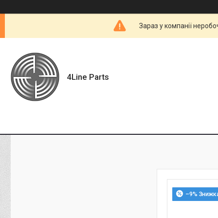
Зараз у компанії неробо
4Line Parts
–9%