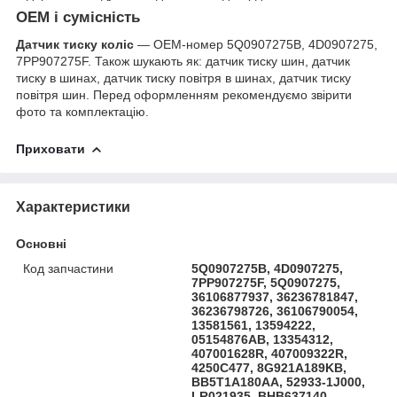
OEM і сумісність
Датчик тиску коліс
— OEM-номер 5Q0907275B, 4D0907275,
7PP907275F. Також шукають як: датчик тиску шин, датчик
тиску в шинах, датчик тиску повітря в шинах, датчик тиску
повітря шин. Перед оформленням рекомендуємо звірити
фото та комплектацію.
Приховати
Характеристики
Основні
Код запчастини
5Q0907275B, 4D0907275,
7PP907275F, 5Q0907275,
36106877937, 36236781847,
36236798726, 36106790054,
13581561, 13594222,
05154876AB, 13354312,
407001628R, 407009322R,
4250C477, 8G921A189KB,
BB5T1A180AA, 52933-1J000,
LR021935, BHB637140,