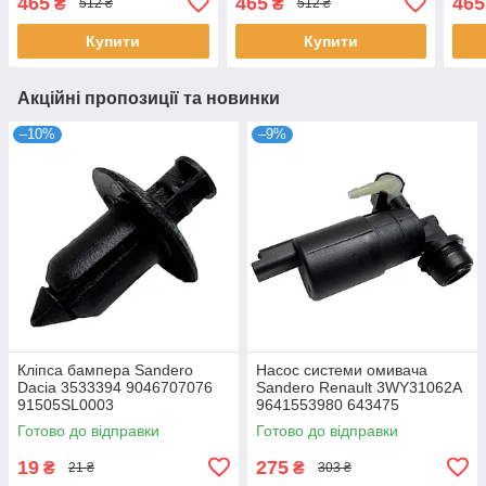
465
465
465
₴
₴
512 ₴
512 ₴
407001628R
407
Купити
Купити
Акційні пропозиції та новинки
–10%
–9%
Кліпса бампера Sandero
Насос системи омивача
Dacia 3533394 9046707076
Sandero Renault 3WY31062A
91505SL0003
9641553980 643475
9632984980 7700428386
Готово до відправки
Готово до відправки
19
275
₴
₴
21 ₴
303 ₴