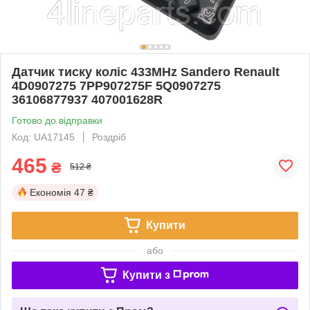
Датчик тиску коліс 433MHz Sandero Renault
4D0907275 7PP907275F 5Q0907275
36106877937 407001628R
Готово до відправки
Код: UA17145
Роздріб
465
₴
512 ₴
Економія
47 ₴
Купити
або
Купити з