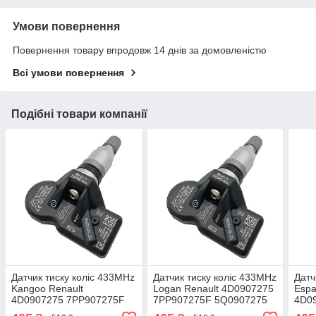
Умови повернення
Повернення товару впродовж 14 днів за домовленістю
Всі умови повернення
Подібні товари компанії
Датчик тиску коліс 433MHz
Датчик тиску коліс 433MHz
Датч
Kangoo Renault
Logan Renault 4D0907275
Espa
4D0907275 7PP907275F
7PP907275F 5Q0907275
4D0
5Q0907275 36106877937
36106877937 407001628R
5Q0