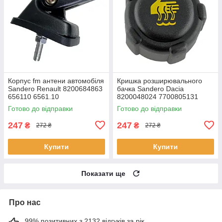
Корпус fm антени автомобіля
Кришка розширювального
Sandero Renault 8200684863
бачка Sandero Dacia
656110 6561.10
8200048024 7700805131
7700805031 91166192 21430-
Готово до відправки
Готово до відправки
AX300 21430-AX30A
247
247
₴
₴
272 ₴
272 ₴
Купити
Купити
Показати ще
Про нас
99% позитивних з 2132 відгуків за рік