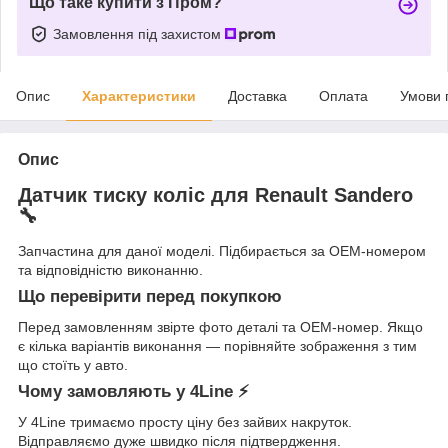
Що таке купити з Пром?
Замовлення під захистом
Опис
Характеристики
Доставка
Оплата
Умови 
Опис
Датчик тиску коліс для Renault Sandero
🔧
Запчастина для даної моделі. Підбирається за OEM-номером
та відповідністю виконанню.
Що перевірити перед покупкою
Перед замовленням звірте фото деталі та OEM-номер. Якщо
є кілька варіантів виконання — порівняйте зображення з тим
що стоїть у авто.
Чому замовляють у 4Line ⚡
У 4Line тримаємо просту ціну без зайвих накруток.
Відправляємо дуже швидко після підтвердження.