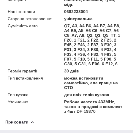
мідь
Наші контакти
0682233004
Сторона встановлення
універсальна
Сумісність авто
Q7, A3, A4 B6, A4 B7, A4 B8,
A4 B9, A5, A6 C6, A6 C7, A6
C8, A7, A8, Q2, Q3, Q5, TT, 1
F20, 1 F21, 2 F22, 2 F23, 2
F45, 2 F46, 2 F87, 3 F30, 3
F31, 3 F34, 3 F80, 4 F32, 4
F33, 4 F36, 4 F82, 4 F83, 5
F07, 5 F10, 5 F11, 5 F90, 5
G30, 5 G31, 6 F06, 6 F12, 6
Термін гарантії
30 днів
Тип встановлення
можна встановити
самостійно, але краще на
СТО
Тип кузова
для всіх типів кузова
Уточнення
Робоча частота 433MHz,
також в продажі є комплект
з 4шт DF-19370
Приховати