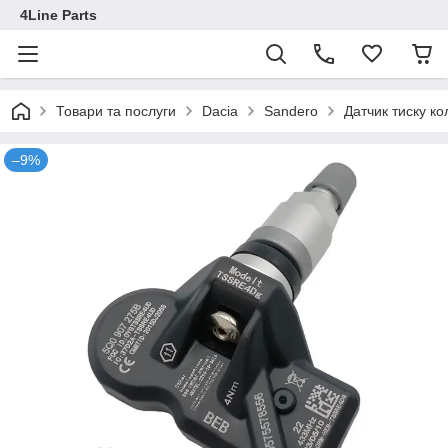
4Line Parts
Товари та послуги
Dacia
Sandero
Датчик тиску 
–9%