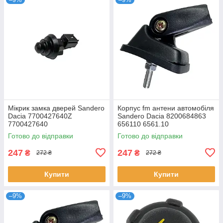
Мікрик замка дверей Sandero
Корпус fm антени автомобіля
Dacia 7700427640Z
Sandero Dacia 8200684863
7700427640
656110 6561.10
Готово до відправки
Готово до відправки
247
247
₴
₴
272 ₴
272 ₴
Купити
Купити
–9%
–9%