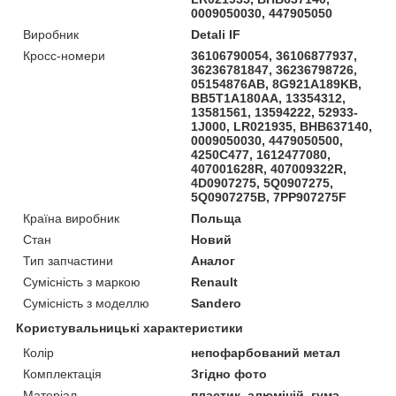
0009050030, 447905050
Виробник
Detali IF
Кросс-номери
36106790054, 36106877937,
36236781847, 36236798726,
05154876AB, 8G921A189KB,
BB5T1A180AA, 13354312,
13581561, 13594222, 52933-
1J000, LR021935, BHB637140,
0009050030, 4479050500,
4250C477, 1612477080,
407001628R, 407009322R,
4D0907275, 5Q0907275,
5Q0907275B, 7PP907275F
Країна виробник
Польща
Стан
Новий
Тип запчастини
Аналог
Сумісність з маркою
Renault
Сумісність з моделлю
Sandero
Користувальницькі характеристики
Колір
непофарбований метал
Комплектація
Згідно фото
Матеріал
пластик, алюміній, гума,