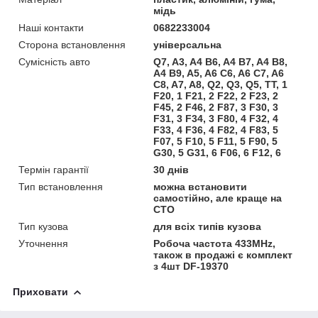
мідь
Наші контакти
0682233004
Сторона встановлення
універсальна
Сумісність авто
Q7, A3, A4 B6, A4 B7, A4 B8,
A4 B9, A5, A6 C6, A6 C7, A6
C8, A7, A8, Q2, Q3, Q5, TT, 1
F20, 1 F21, 2 F22, 2 F23, 2
F45, 2 F46, 2 F87, 3 F30, 3
F31, 3 F34, 3 F80, 4 F32, 4
F33, 4 F36, 4 F82, 4 F83, 5
F07, 5 F10, 5 F11, 5 F90, 5
G30, 5 G31, 6 F06, 6 F12, 6
Термін гарантії
30 днів
Тип встановлення
можна встановити
самостійно, але краще на
СТО
Тип кузова
для всіх типів кузова
Уточнення
Робоча частота 433MHz,
також в продажі є комплект
з 4шт DF-19370
Приховати