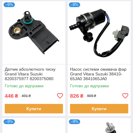
–9%
–9%
Датчик абсолютного тиску
Насос системи омивача фар
Grand Vitara Suzuki
Grand Vitara Suzuki 38410-
8200375977 8200375080
65JA0 3841065JA0
223650754R 1859067JA0000
Готово до відправки
Готово до відправки
1859067JA0
446
826
₴
₴
491 ₴
909 ₴
Купити
Купити
–9%
–9%