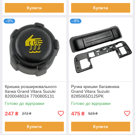
Купити
Купити
–9%
–9%
Кришка розширювального
Ручка кришки багажника
бачка Grand Vitara Suzuki
Grand Vitara Suzuki
8200048024 7700805131
8285065D125PK
7700805031 91166192 21430-
8285065D115PK
Готово до відправки
Готово до відправки
AX300
247
475
₴
₴
272 ₴
523 ₴
Купити
Купити