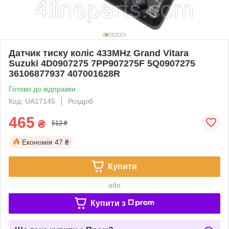
Датчик тиску коліс 433MHz Grand Vitara
Suzuki 4D0907275 7PP907275F 5Q0907275
36106877937 407001628R
Готово до відправки
Код: UA17145
Роздріб
465
₴
512 ₴
Економія
47 ₴
Купити
або
Купити з