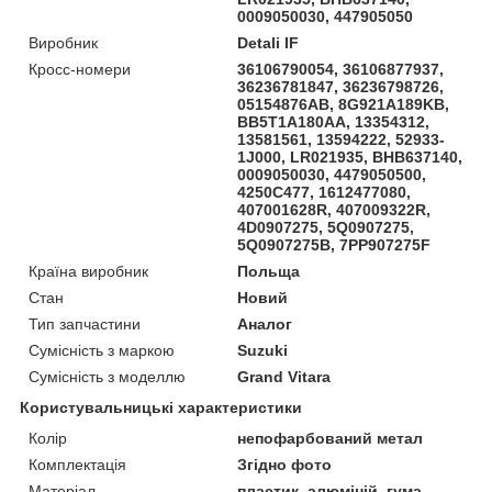
0009050030, 447905050
Виробник
Detali IF
Кросс-номери
36106790054, 36106877937,
36236781847, 36236798726,
05154876AB, 8G921A189KB,
BB5T1A180AA, 13354312,
13581561, 13594222, 52933-
1J000, LR021935, BHB637140,
0009050030, 4479050500,
4250C477, 1612477080,
407001628R, 407009322R,
4D0907275, 5Q0907275,
5Q0907275B, 7PP907275F
Країна виробник
Польща
Стан
Новий
Тип запчастини
Аналог
Сумісність з маркою
Suzuki
Сумісність з моделлю
Grand Vitara
Користувальницькі характеристики
Колір
непофарбований метал
Комплектація
Згідно фото
Матеріал
пластик, алюміній, гума,