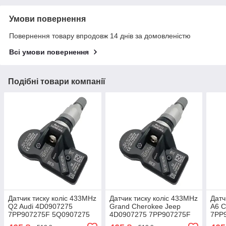
Умови повернення
Повернення товару впродовж 14 днів за домовленістю
Всі умови повернення
Подібні товари компанії
Датчик тиску коліс 433MHz
Датчик тиску коліс 433MHz
Датч
Q2 Audi 4D0907275
Grand Cherokee Jeep
A6 C
7PP907275F 5Q0907275
4D0907275 7PP907275F
7PP
36106877937 407001628R
5Q0907275 36106877937
361