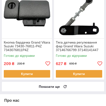
Кнопка бардачка Grand Vitara
Тяга датчика регулювання
Suzuki 73430-76811-P4Z
фар Grand Vitara Suzuki
7343076811P4Z
37146766799 37140141447
31126762296 6224Q0
Готово до відправки
Готово до відправки
1679313 E18-0066
209
627
₴
₴
230 ₴
690 ₴
Купити
Купити
Показати ще
Про нас