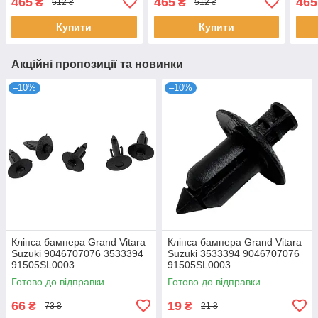
465
465
465
₴
₴
512 ₴
512 ₴
407001628R
Купити
Купити
Акційні пропозиції та новинки
–10%
–10%
Кліпса бампера Grand Vitara
Кліпса бампера Grand Vitara
Suzuki 9046707076 3533394
Suzuki 3533394 9046707076
91505SL0003
91505SL0003
Готово до відправки
Готово до відправки
66
19
₴
₴
73 ₴
21 ₴