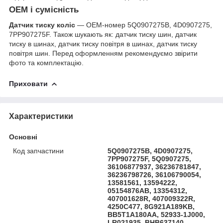
OEM і сумісність
Датчик тиску коліс
— OEM-номер 5Q0907275B, 4D0907275,
7PP907275F. Також шукають як: датчик тиску шин, датчик
тиску в шинах, датчик тиску повітря в шинах, датчик тиску
повітря шин. Перед оформленням рекомендуємо звірити
фото та комплектацію.
Приховати
Характеристики
Основні
Код запчастини
5Q0907275B, 4D0907275,
7PP907275F, 5Q0907275,
36106877937, 36236781847,
36236798726, 36106790054,
13581561, 13594222,
05154876AB, 13354312,
407001628R, 407009322R,
4250C477, 8G921A189KB,
BB5T1A180AA, 52933-1J000,
LR021935, BHB637140,