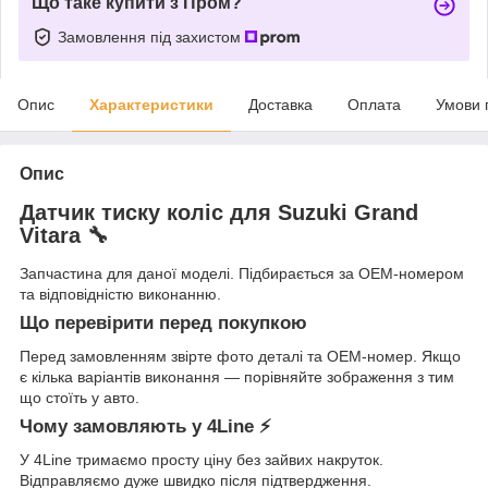
Що таке купити з Пром?
Замовлення під захистом
Опис
Характеристики
Доставка
Оплата
Умови 
Опис
Датчик тиску коліс для Suzuki Grand
Vitara 🔧
Запчастина для даної моделі. Підбирається за OEM-номером
та відповідністю виконанню.
Що перевірити перед покупкою
Перед замовленням звірте фото деталі та OEM-номер. Якщо
є кілька варіантів виконання — порівняйте зображення з тим
що стоїть у авто.
Чому замовляють у 4Line ⚡
У 4Line тримаємо просту ціну без зайвих накруток.
Відправляємо дуже швидко після підтвердження.