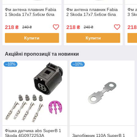
Фм антена плавник Fabia
Фм антена плавник Fabia
Фм а
1 Skoda 17x7.5x6см біла
2 Skoda 17x7.5x6см біла
3 Sk
218
218
218
₴
₴
240 ₴
240 ₴
Купити
Купити
Акційні пропозиції та новинки
–10%
–10%
Фішка датчика abs SuperB 1
Skoda 4G0972253A
Запобіжник 110А SuperB 1