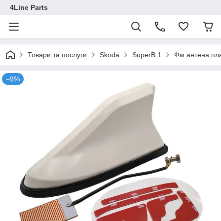
4Line Parts
Товари та послуги
Skoda
SuperB 1
Фм антена пла
–9%