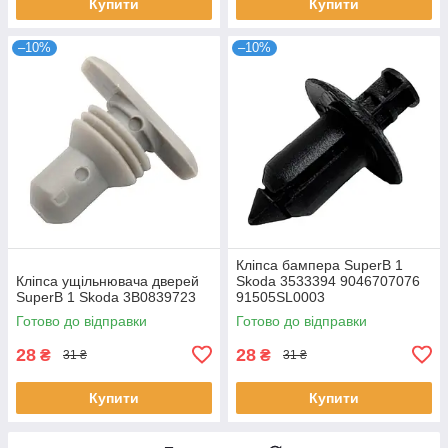
Купити
Купити
–10%
–10%
Кліпса бампера SuperB 1
Кліпса ущільнювача дверей
Skoda 3533394 9046707076
SuperB 1 Skoda 3B0839723
91505SL0003
Готово до відправки
Готово до відправки
28
28
₴
₴
31 ₴
31 ₴
Купити
Купити