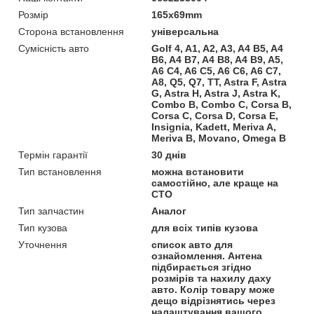
Розмір
165х69mm
Сторона встановлення
універсальна
Сумісність авто
Golf 4, A1, A2, A3, A4 B5, A4
B6, A4 B7, A4 B8, A4 B9, A5,
A6 C4, A6 C5, A6 C6, A6 C7,
A8, Q5, Q7, TT, Astra F, Astra
G, Astra H, Astra J, Astra K,
Combo B, Combo C, Corsa B,
Corsa C, Corsa D, Corsa E,
Insignia, Kadett, Meriva A,
Meriva B, Movano, Omega B
Термін гарантії
30 днів
Тип встановлення
можна встановити
самостійно, але краще на
СТО
Тип запчастин
Аналог
Тип кузова
для всіх типів кузова
Уточнення
список авто для
ознайомлення. Антена
підбирається згідно
розмірів та нахилу даху
авто. Колір товару може
дещо відрізнятись через
налаштування вашого