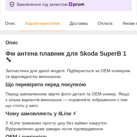
Замовлення під захистом
Опис
Характеристики
Доставка
Оплата
Умови 
Опис
Фм антена плавник для Skoda SuperB 1
🔧
Запчастина для даної моделі. Підбирається за OEM-номером
та відповідністю виконанню.
Що перевірити перед покупкою
Перед замовленням звірте фото деталі та OEM-номер. Якщо
є кілька варіантів виконання — порівняйте зображення з тим
що стоїть у авто.
Чому замовляють у 4Line ⚡
У 4Line тримаємо просту ціну без зайвих накруток.
Відправляємо дуже швидко після підтвердження.
OEM і сумісність