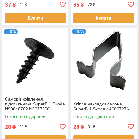
37
65
₴
₴
41 ₴
72 ₴
Купити
Купити
–10%
–10%
Саморіз кріплення
підкрильника SuperB 1 Skoda
Кліпса накладки салона
N90648702 N90775001
SuperB 1 Skoda 4A0867276
Готово до відправки
Готово до відправки
28
28
₴
₴
31 ₴
31 ₴