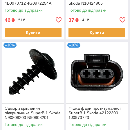
4B0973712 4G0972254A
Skoda N10424905
Готово до відправки
Готово до відправки
46
37
₴
₴
51 ₴
41 ₴
Купити
Купити
–10%
–10%
Саморіз кріплення
Фішка фари протитуманної
підкрильника SuperB 1 Skoda
SuperB 1 Skoda 42122300
N90808203 N90808201
1J0973723
Готово до відправки
Готово до відправки