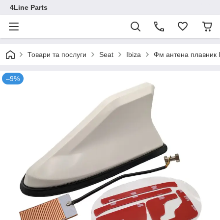
4Line Parts
Товари та послуги
Seat
Ibiza
Фм антена плавник I
–9%