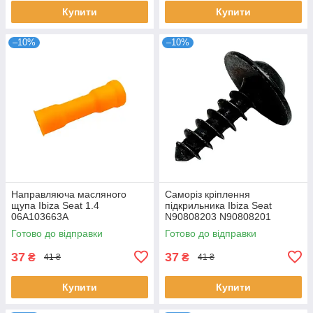
Купити
Купити
–10%
–10%
Направляюча масляного
Саморіз кріплення
щупа Ibiza Seat 1.4
підкрильника Ibiza Seat
06A103663A
N90808203 N90808201
Готово до відправки
Готово до відправки
37
37
₴
₴
41 ₴
41 ₴
Купити
Купити