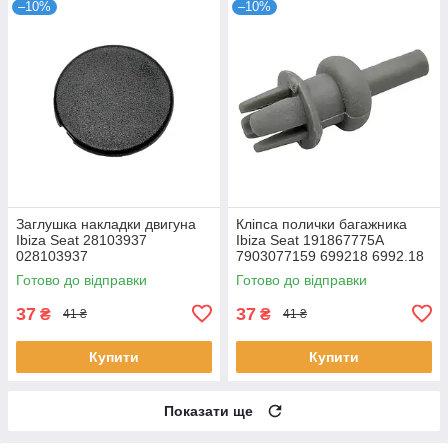
–10%
–10%
Заглушка накладки двигуна
Кліпса полички багажника
Ibiza Seat 28103937
Ibiza Seat 191867775A
028103937
7903077159 699218 6992.18
Готово до відправки
Готово до відправки
37
37
₴
₴
41 ₴
41 ₴
Купити
Купити
Показати ще