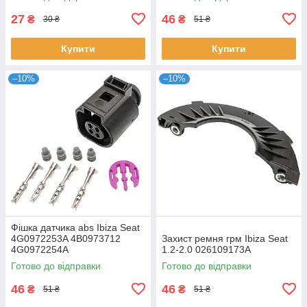
27
46
₴
₴
30 ₴
51 ₴
Купити
Купити
–10%
–10%
Фішка датчика abs Ibiza Seat
4G0972253A 4B0973712
Захист ремня грм Ibiza Seat
4G0972254A
1.2-2.0 026109173A
Готово до відправки
Готово до відправки
46
46
₴
₴
51 ₴
51 ₴