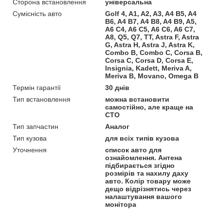
Сторона встановлення
універсальна
Сумісність авто
Golf 4, A1, A2, A3, A4 B5, A4
B6, A4 B7, A4 B8, A4 B9, A5,
A6 C4, A6 C5, A6 C6, A6 C7,
A8, Q5, Q7, TT, Astra F, Astra
G, Astra H, Astra J, Astra K,
Combo B, Combo C, Corsa B,
Corsa C, Corsa D, Corsa E,
Insignia, Kadett, Meriva A,
Meriva B, Movano, Omega B
Термін гарантії
30 днів
Тип встановлення
можна встановити
самостійно, але краще на
СТО
Тип запчастин
Аналог
Тип кузова
для всіх типів кузова
Уточнення
список авто для
ознайомлення. Антена
підбирається згідно
розмірів та нахилу даху
авто. Колір товару може
дещо відрізнятись через
налаштування вашого
монітора