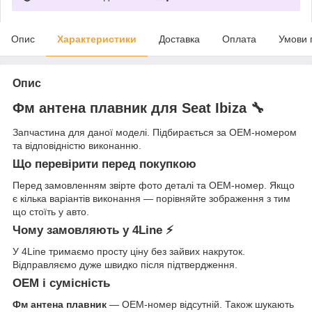
Опис
Характеристики
Доставка
Оплата
Умови 
Опис
Фм антена плавник для Seat Ibiza 🔧
Запчастина для даної моделі. Підбирається за OEM-номером
та відповідністю виконанню.
Що перевірити перед покупкою
Перед замовленням звірте фото деталі та OEM-номер. Якщо
є кілька варіантів виконання — порівняйте зображення з тим
що стоїть у авто.
Чому замовляють у 4Line ⚡
У 4Line тримаємо просту ціну без зайвих накруток.
Відправляємо дуже швидко після підтвердження.
OEM і сумісність
Фм антена плавник
— OEM-номер відсутній. Також шукають