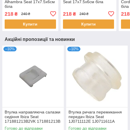
Alhambra Seat 17x7.5x6см
Seat 17x7.5x6см біла
Cord
біла
біла
218
218
218
₴
₴
240 ₴
240 ₴
Купити
Купити
Акційні пропозиції та новинки
–10%
–10%
Втулка направляюча салазки
Втулка ричага перемикання
сидіння Ibiza Seat
передач Ibiza Seat
171881213B2VK 171881213B
1J0711112E 1J0711611A
1J0711437C
Готово до відправки
Готово до відправки