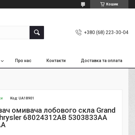
Кошик
+380 (68) 223-30-04
Про нас
Контакти
Доставка та оплата
ки
Код:
UA18901
ач омивача лобового скла Grand
Chrysler 68024312AB 5303833AA
AA