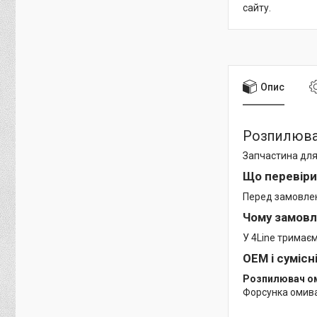
сайту.
Опис
Розпилювач
Запчастина для
Що перевіри
Перед замовленн
Чому замовл
У 4Line тримає
OEM і сумісн
Розпилювач ом
Форсунка омива