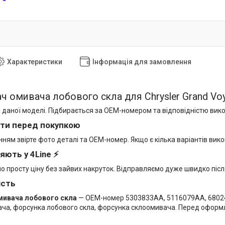
Характеристики
Інформація для замовлення
 омивача лобового скла для Chrysler Grand Voy
 даної моделі. Підбирається за OEM-номером та відповідністю вик
ти перед покупкою
ям звірте фото деталі та OEM-номер. Якщо є кілька варіантів вико
яють у 4Line ⚡
мо просту ціну без зайвих накруток. Відправляємо дуже швидко піс
ість
ивача лобового скла
— OEM-номер 5303833AA, 5116079AA, 68024
ча, форсунка лобового скла, форсунка склоомивача. Перед оформ