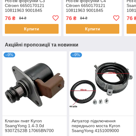
Роз'єм форсунки C3
Роз'єм форсунки C4
Роз'
Citroen 6650170121
Citroen 6650170121
Ssa
10811963 9001845
10811963 9001845
1081
76
76
76
₴
₴
84 ₴
84 ₴
Купити
Купити
Акційні пропозиції та новинки
–9%
–9%
Клапан пнвт Kyron
Актуатор підключення
SsangYong 1.4-3.0d
переднього моста Kyron
9307Z523B 17065BN700
SsangYong 4151009000
7701206905 4S4Q9G586AA
4151009100