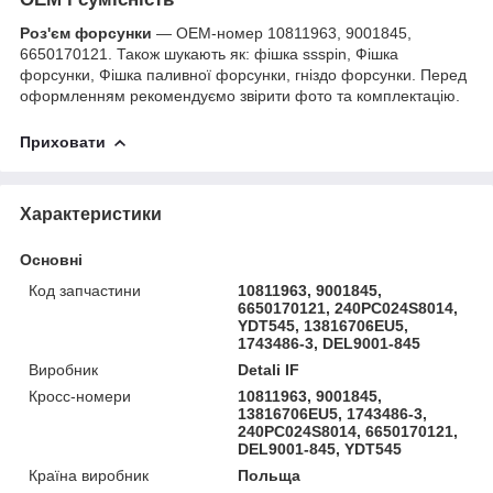
Роз'єм форсунки
— OEM-номер 10811963, 9001845,
6650170121. Також шукають як: фішка ssspin, Фішка
форсунки, Фішка паливної форсунки, гніздо форсунки. Перед
оформленням рекомендуємо звірити фото та комплектацію.
Приховати
Характеристики
Основні
Код запчастини
10811963, 9001845,
6650170121, 240PC024S8014,
YDT545, 13816706EU5,
1743486-3, DEL9001-845
Виробник
Detali IF
Кросс-номери
10811963, 9001845,
13816706EU5, 1743486-3,
240PC024S8014, 6650170121,
DEL9001-845, YDT545
Країна виробник
Польща