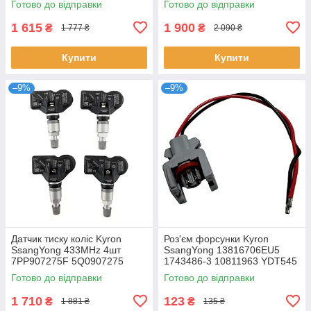
Готово до відправки
Готово до відправки
1329098
1 615
1 900
₴
₴
1 777 ₴
2 090 ₴
Купити
Купити
–9%
–9%
Датчик тиску коліс Kyron
Роз'єм форсунки Kyron
SsangYong 433MHz 4шт
SsangYong 13816706EU5
7PP907275F 5Q0907275
1743486-3 10811963 YDT545
5Q0907275B 4D0907275
DEL9001-845
Готово до відправки
Готово до відправки
36106877937
1 710
123
₴
₴
1 881 ₴
135 ₴