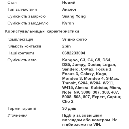
Стан
Новий
Тип запчастини
Аналог
Сумісність з маркою
Ssang Yong
Сумісність з моделлю
Kyron
Користувальницькі характеристики
Комплектація
Згідно фото
Кількість контактів
2pin
Наші контакти
0682233004
Сумісність авто
Kangoo, C3, C4, C5, DS4,
DS5, Jumpy, Duster, Logan,
Sandero, C-Max, Focus 1,
Focus 3, Galaxy, Kuga,
Mondeo 3, Mondeo 4, S-Max,
Transit, S204, W204, W211,
W415, Almera, Kubistar, Micra,
Note, NV, 3008, 307, 308, 407,
5008, 508, 807, Expert, Captur,
Clio 2,
Термін гарантії
30 днів
Уточнення
Підбір за зовнішнім
виглядом або номером. Не
підбираємо по VIN.