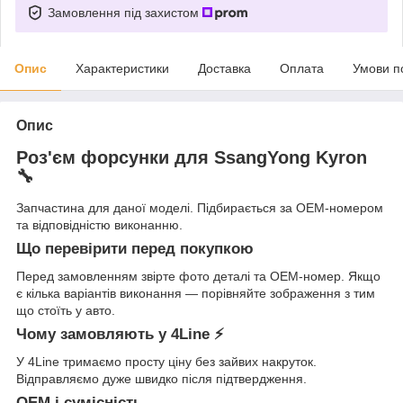
Замовлення під захистом
Опис
Характеристики
Доставка
Оплата
Умови п
Опис
Роз'єм форсунки для SsangYong Kyron
🔧
Запчастина для даної моделі. Підбирається за OEM-номером
та відповідністю виконанню.
Що перевірити перед покупкою
Перед замовленням звірте фото деталі та OEM-номер. Якщо
є кілька варіантів виконання — порівняйте зображення з тим
що стоїть у авто.
Чому замовляють у 4Line ⚡
У 4Line тримаємо просту ціну без зайвих накруток.
Відправляємо дуже швидко після підтвердження.
OEM і сумісність