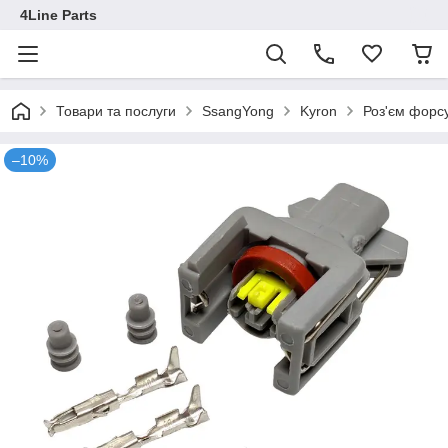
4Line Parts
Товари та послуги
SsangYong
Kyron
Роз'єм форс
–10%