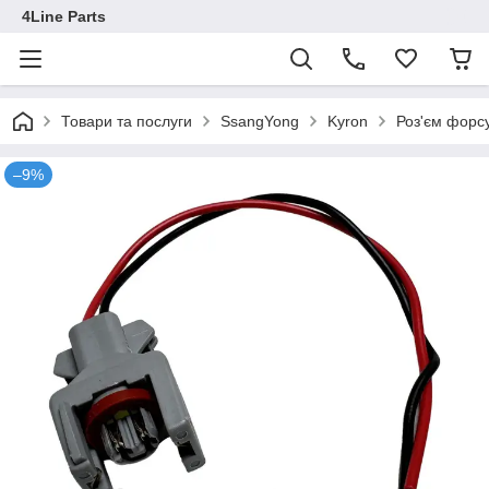
4Line Parts
Товари та послуги
SsangYong
Kyron
Роз'єм форс
–9%