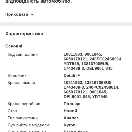
відповідність автомобілю.
Приховати
Характеристики
Основні
Код запчастини
10811963, 9001845,
6650170121, 240PC024S8014,
YDT545, 13816706EU5,
1743486-3, DEL9001-845
Виробник
Detali IF
Кросс-номери
10811963, 13816706EU5,
1743486-3, 240PC024S8014,
6650170121, 9001845,
DEL9001-845, YDT545
Країна виробник
Польща
Стан
Новий
Тип запчастини
Аналог
Сумісність з моделлю
Kyron
Сумісність з маркою
Ssang Yong