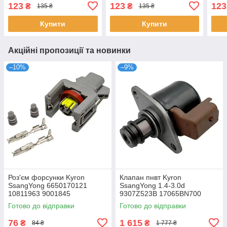
YDT545 DEL9001-845
YDT545 DEL9001-845
YDT
123
123
123
₴
₴
135 ₴
135 ₴
Купити
Купити
Акційні пропозиції та новинки
–10%
–9%
Роз'єм форсунки Kyron
Клапан пнвт Kyron
SsangYong 6650170121
SsangYong 1.4-3.0d
10811963 9001845
9307Z523B 17065BN700
7701206905 4S4Q9G586AA
Готово до відправки
Готово до відправки
1329098
76
1 615
₴
₴
84 ₴
1 777 ₴