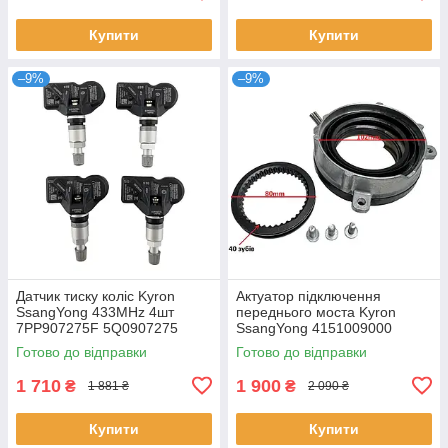
Купити
Купити
–9%
–9%
Датчик тиску коліс Kyron
Актуатор підключення
SsangYong 433MHz 4шт
переднього моста Kyron
7PP907275F 5Q0907275
SsangYong 4151009000
5Q0907275B 4D0907275
4151009100
Готово до відправки
Готово до відправки
36106877937
1 710
1 900
₴
₴
1 881 ₴
2 090 ₴
Купити
Купити