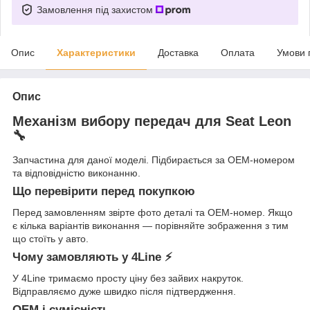
Замовлення під захистом
Опис
Характеристики
Доставка
Оплата
Умови 
Опис
Механізм вибору передач для Seat Leon
🔧
Запчастина для даної моделі. Підбирається за OEM-номером
та відповідністю виконанню.
Що перевірити перед покупкою
Перед замовленням звірте фото деталі та OEM-номер. Якщо
є кілька варіантів виконання — порівняйте зображення з тим
що стоїть у авто.
Чому замовляють у 4Line ⚡
У 4Line тримаємо просту ціну без зайвих накруток.
Відправляємо дуже швидко після підтвердження.
OEM і сумісність