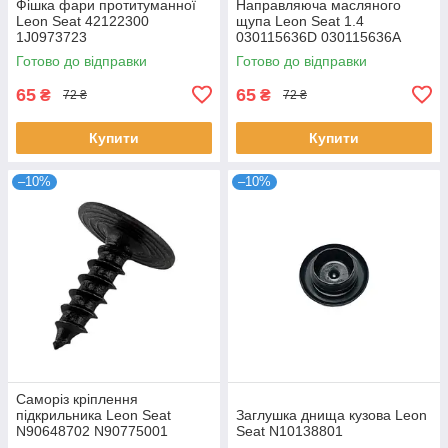
Фішка фари протитуманної
Направляюча масляного
Leon Seat 42122300
щупа Leon Seat 1.4
1J0973723
030115636D 030115636A
Готово до відправки
Готово до відправки
65
65
₴
₴
72 ₴
72 ₴
Купити
Купити
–10%
–10%
Саморіз кріплення
підкрильника Leon Seat
Заглушка днища кузова Leon
N90648702 N90775001
Seat N10138801