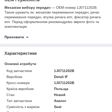
Механізм вибору передач
— OEM-номер 1J0711202B.
Також шукають як: механізм перемикання передач, ричаг
перемикання передач, втулка ричага кпп, фіксатор ричага
кпп. Перед оформленням рекомендуємо звірити фото та
комплектацію.
Приховати
Характеристики
Основні атрибути
Код запчастини
1J0711202B
Виробник
Detali IF
Кросс-номери
1J0711202B
Країна виробник
Польща
Стан
Новий
Тип запчастини
Аналог
Сумісність з маркою
Seat