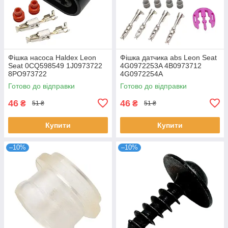
Фішка насоса Haldex Leon
Фішка датчика abs Leon Seat
Seat 0CQ598549 1J0973722
4G0972253A 4B0973712
8PO973722
4G0972254A
Готово до відправки
Готово до відправки
46
46
₴
₴
51 ₴
51 ₴
Купити
Купити
–10%
–10%