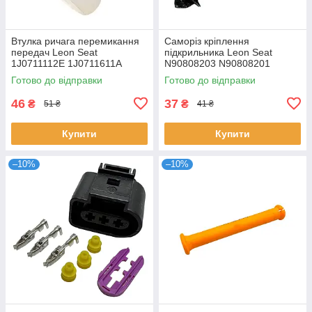
Втулка ричага перемикання
Саморіз кріплення
передач Leon Seat
підкрильника Leon Seat
1J0711112E 1J0711611A
N90808203 N90808201
1J0711437C
Готово до відправки
Готово до відправки
46
37
₴
₴
51 ₴
41 ₴
Купити
Купити
–10%
–10%