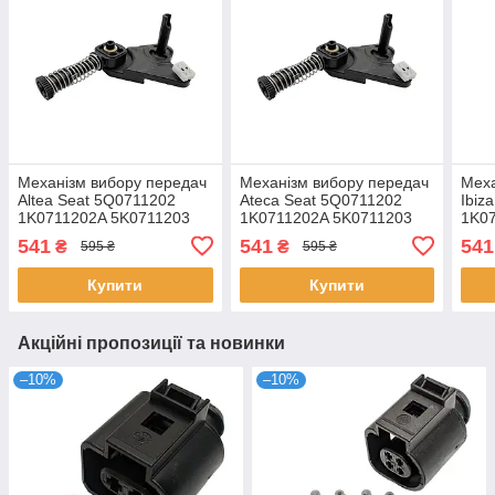
Механізм вибору передач
Механізм вибору передач
Меха
Altea Seat 5Q0711202
Ateca Seat 5Q0711202
Ibiz
1K0711202A 5K0711203
1K0711202A 5K0711203
1K0
5K0711202 1K0711202D
5K0711202 1K0711202D
5K0
541
541
541
₴
₴
595 ₴
595 ₴
Купити
Купити
Акційні пропозиції та новинки
–10%
–10%