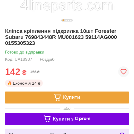
Кліпса кріплення підкрилка 10шт Forester
Subaru 769843448R MU001623 59114AG000
0155305323
Готово до відправки
Код: UA18937
Роздріб
142
₴
156 ₴
Економія
14 ₴
Купити
або
Купити з