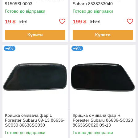
91505SL0003
Subaru 8538253040
8538153080
Готово до відправки
Готово до відправки
19
199
₴
₴
21 ₴
219 ₴
Купити
Купити
–9%
–9%
Кришка омивача фар L
Кришка омивача фар R
Forester Subaru 09-13 86636-
Forester Subaru 86636-SC020
SC030 86636SC030
86636SC020 09-13
Готово до відправки
Готово до відправки