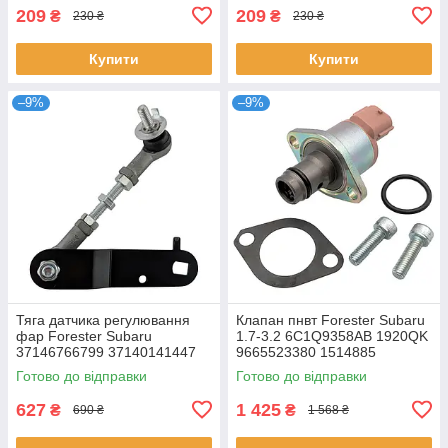
209
209
₴
₴
230 ₴
230 ₴
Купити
Купити
–9%
–9%
Тяга датчика регулювання
Клапан пнвт Forester Subaru
фар Forester Subaru
1.7-3.2 6C1Q9358AB 1920QK
37146766799 37140141447
9665523380 1514885
31126762296 6224Q0
Готово до відправки
Готово до відправки
1679313 E18-0066
627
1 425
₴
₴
690 ₴
1 568 ₴