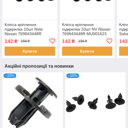
Кліпса кріплення
Кліпса кріплення
Кліп
підкрилка 10шт Note
підкрилка 10шт NV Nissan
підк
Nissan 769843448R
769843448R MU001623
Sub
MU001623 59114AG000
59114AG000 0155305323
MU0
142
142
142
₴
₴
156 ₴
156 ₴
0155305323
015
Купити
Купити
Акційні пропозиції та новинки
–10%
–10%