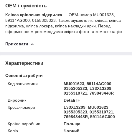
OEM і сумісність
Кліпса кріплення підкрилка
— OEM-номер MU001623,
59114AG000, 0155305323. Також шукають як: кліпса, кліпса
підкрилка, кліпса локера, кліпса накладки арки. Перед
оформленням рекомендуємо звірити фото та комплектацію.
Приховати
Характеристики
Основні атрибути
Код запчастини
MU001623, 59114AG000,
0155305323, L33X13209,
0155310721, 769843448R
Виробник
Detali IF
Кросс-номери
L33X13209, MU001623,
0155305323, 0155310721,
769843448R, 59114AG000
Країна виробник
Польща
Колір
Чорний