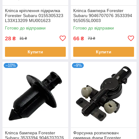
Кліпса кріплення підкрилка
Кліпса бампера Forester
Forester Subaru 0155305323
Subaru 9046707076 3533394
L33X13209 MU001623
91505SL0003
59114AG000
Готово до відправки
Готово до відправки
28
66
₴
₴
31 ₴
73 ₴
Купити
Купити
–10%
–9%
Кліпса бампера Forester
Форсунка розпилювач
Subaru 3533394 9046707076
омивача фари Forester