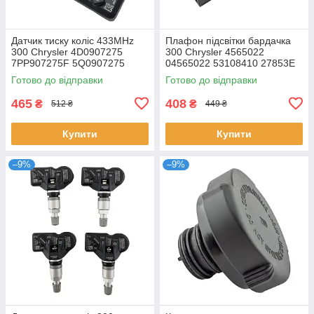
Датчик тиску коліс 433MHz
Плафон підсвітки бардачка
300 Chrysler 4D0907275
300 Chrysler 4565022
7PP907275F 5Q0907275
04565022 53108410 27853E
36106877937 407001628R
Готово до відправки
Готово до відправки
465
408
₴
₴
512 ₴
449 ₴
Купити
Купити
–9%
–9%