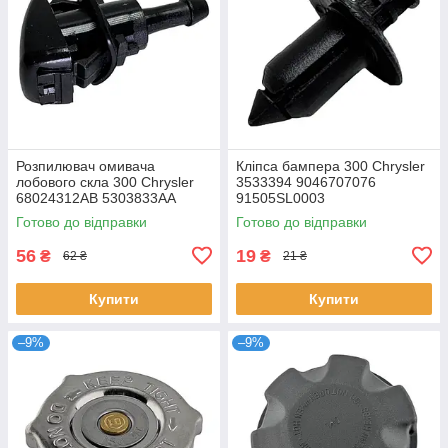
Розпилювач омивача
Кліпса бампера 300 Chrysler
лобового скла 300 Chrysler
3533394 9046707076
68024312AB 5303833AA
91505SL0003
5116079AA
Готово до відправки
Готово до відправки
56
19
₴
₴
62 ₴
21 ₴
Купити
Купити
–9%
–9%