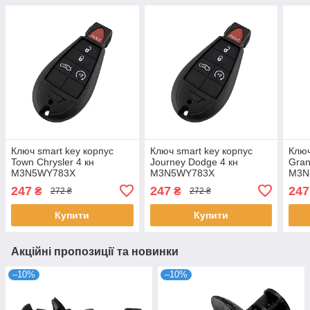
Ключ smart key корпус
Ключ smart key корпус
Ключ
Town Chrysler 4 кн
Journey Dodge 4 кн
Gran
M3N5WY783X
M3N5WY783X
M3N
247
247
247
₴
₴
272 ₴
272 ₴
Купити
Купити
Акційні пропозиції та новинки
–10%
–10%