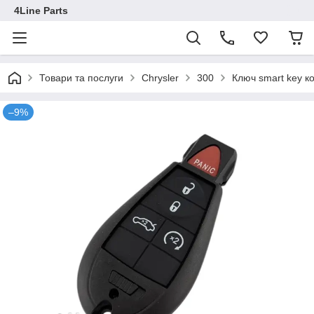
4Line Parts
Товари та послуги
Chrysler
300
Ключ smart key к
–9%