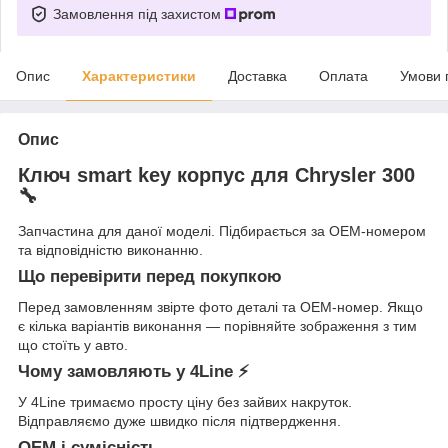
Замовлення під захистом
Опис
Характеристики
Доставка
Оплата
Умови 
Опис
Ключ smart key корпус для Chrysler 300
🔧
Запчастина для даної моделі. Підбирається за OEM-номером
та відповідністю виконанню.
Що перевірити перед покупкою
Перед замовленням звірте фото деталі та OEM-номер. Якщо
є кілька варіантів виконання — порівняйте зображення з тим
що стоїть у авто.
Чому замовляють у 4Line ⚡
У 4Line тримаємо просту ціну без зайвих накруток.
Відправляємо дуже швидко після підтвердження.
OEM і сумісність