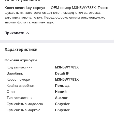
Ключ smart key корпус
— OEM-номер M3N5WY783X. Також
шукають як: заготовка смарт ключ, смард ключ заготовка,
заготовка ключа, ключ. Перед оформленням рекомендуємо
звірити фото та комплектацію.
Приховати
Характеристики
Основні атрибути
Код запчастини
M3N5WY783X
Виробник
Detali IF
Кросс-номери
M3N5WY783X
Країна виробник
Польща
Стан
Новий
Тип запчастини
Аналог
Сумісність з моделлю
Chrysler
Сумісність з маркою
Chrysler