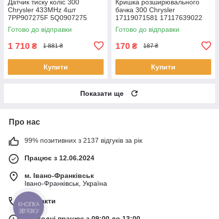
Датчик тиску коліс 300
Кришка розширювального
Chrysler 433MHz 4шт
бачка 300 Chrysler
7PP907275F 5Q0907275
17119071581 17117639022
5Q0907275B 4D0907275
17111742231 17111712669
Готово до відправки
Готово до відправки
36106877937 36236781847
17111712492
1 710
170
₴
₴
1 881 ₴
187 ₴
Купити
Купити
Показати ще
Про нас
99% позитивних з 2137 відгуків за рік
Працює з 12.06.2024
м. Івано-Франківськ
Івано-Франківськ, Україна
Контакти
КНОПКА
ЗВ'ЯЗКУ
Сьогодні працює з 09:00 до 13:00