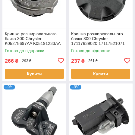
Кришка розширювального
Кришка розширювального
бачка 300 Chrysler
бачка 300 Chrysler
K05278697AA K05191233AA
17117639020 17117521071
K05086226AA K52079778AA
7639020 7521071
Готово до відправки
Готово до відправки
K52028974AA,
266
237
₴
₴
293 ₴
261 ₴
Купити
Купити
–9%
–9%