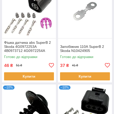
Фішка датчика abs SuperB 2
Skoda 4G0972253A
Запобіжник 110А SuperB 2
4B0973712 4G0972254A
Skoda N10424905
Готово до відправки
Готово до відправки
46
37
₴
₴
51 ₴
41 ₴
Купити
Купити
–10%
–10%