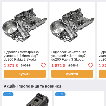
Гідроблок мехатроніка
Гідроблок мехатроніка
Гідр
усилений 4.6mm dsg7
усилений 4.6mm dsg7
усил
dq200 Fabia 2 Skoda
dq200 Fabia 3 Skoda
dq20
0AM325066C 0AM325066
0AM325066C 0AM325066
0AM
1 871
1 871
1 8
₴
₴
2 058 ₴
2 058 ₴
Купити
Купити
Акційні пропозиції та новинки
–10%
–10%