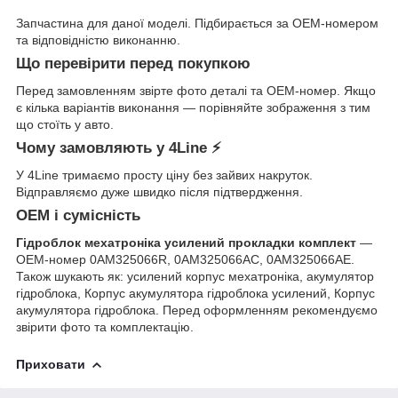
Запчастина для даної моделі. Підбирається за OEM-номером
та відповідністю виконанню.
Що перевірити перед покупкою
Перед замовленням звірте фото деталі та OEM-номер. Якщо
є кілька варіантів виконання — порівняйте зображення з тим
що стоїть у авто.
Чому замовляють у 4Line ⚡
У 4Line тримаємо просту ціну без зайвих накруток.
Відправляємо дуже швидко після підтвердження.
OEM і сумісність
Гідроблок мехатроніка усилений прокладки комплект
—
OEM-номер 0AM325066R, 0AM325066AC, 0AM325066AE.
Також шукають як: усилений корпус мехатроніка, акумулятор
гідроблока, Корпус акумулятора гідроблока усилений, Корпус
акумулятора гідроблока. Перед оформленням рекомендуємо
звірити фото та комплектацію.
Приховати