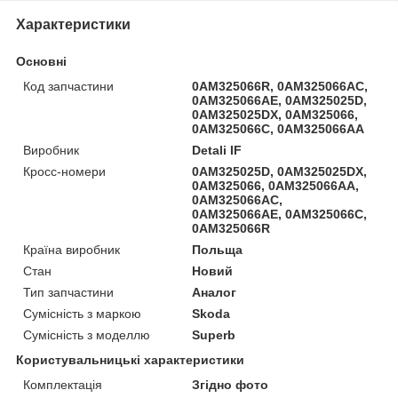
Характеристики
Основні
Код запчастини
0AM325066R, 0AM325066AC,
0AM325066AE, 0AM325025D,
0AM325025DX, 0AM325066,
0AM325066C, 0AM325066AA
Виробник
Detali IF
Кросс-номери
0AM325025D, 0AM325025DX,
0AM325066, 0AM325066AA,
0AM325066AC,
0AM325066AE, 0AM325066C,
0AM325066R
Країна виробник
Польща
Стан
Новий
Тип запчастини
Аналог
Сумісність з маркою
Skoda
Сумісність з моделлю
Superb
Користувальницькі характеристики
Комплектація
Згідно фото