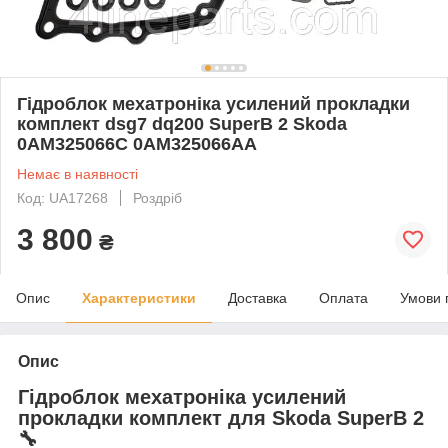
Гідроблок мехатроніка усилений прокладки
комплект dsg7 dq200 SuperB 2 Skoda
0AM325066C 0AM325066AA
Немає в наявності
Код: UA17268
Роздріб
3 800
₴
Опис
Характеристики
Доставка
Оплата
Умови 
Опис
Гідроблок мехатроніка усилений
прокладки комплект для Skoda SuperB 2
🔧