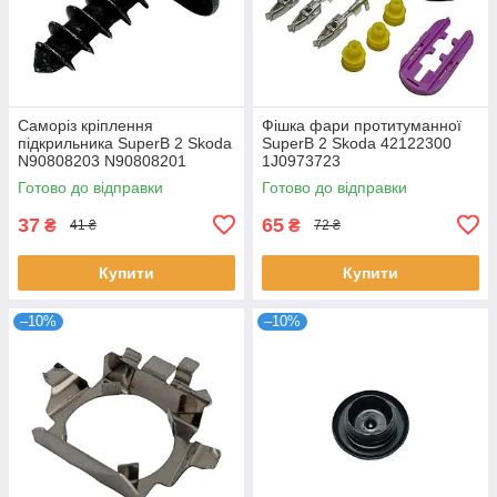
Саморіз кріплення
Фішка фари протитуманної
підкрильника SuperB 2 Skoda
SuperB 2 Skoda 42122300
N90808203 N90808201
1J0973723
Готово до відправки
Готово до відправки
37
65
₴
₴
41 ₴
72 ₴
Купити
Купити
–10%
–10%