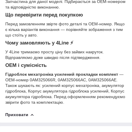
Запчастина для даної моделі. Підбирається за OEM-номером
та відповідністю виконанню.
Що перевірити перед покупкою
Перед замовленням звірте фото деталі та OEM-номер. Якщо
є кілька варіантів виконання — порівняйте зображення з тим
що стоїть у авто.
Чому замовляють у 4Line ⚡
У 4Line тримаємо просту ціну без зайвих накруток.
Відправляємо дуже швидко після підтвердження.
OEM і сумісність
Гідроблок мехатроніка усилений прокладки комплект
—
OEM-номер 0AM325066R, 0AM325066AC, 0AM325066AE.
Також шукають як: усилений корпус мехатроніка, акумулятор
гідроблока, Корпус акумулятора гідроблока усилений, Корпус
акумулятора гідроблока. Перед оформленням рекомендуємо
звірити фото та комплектацію.
Приховати