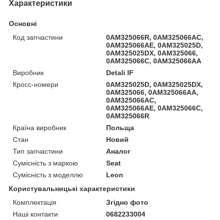
Характеристики
Основні
Код запчастини
0AM325066R, 0AM325066AC,
0AM325066AE, 0AM325025D,
0AM325025DX, 0AM325066,
0AM325066C, 0AM325066AA
Виробник
Detali IF
Кросс-номери
0AM325025D, 0AM325025DX,
0AM325066, 0AM325066AA,
0AM325066AC,
0AM325066AE, 0AM325066C,
0AM325066R
Країна виробник
Польща
Стан
Новий
Тип запчастини
Аналог
Сумісність з маркою
Seat
Сумісність з моделлю
Leon
Користувальницькі характеристики
Комплектація
Згідно фото
Наші контакти
0682233004