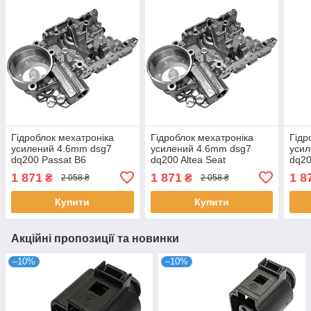
Гідроблок мехатроніка
Гідроблок мехатроніка
Гідр
усилений 4.6mm dsg7
усилений 4.6mm dsg7
усил
dq200 Passat B6
dq200 Altea Seat
dq20
Volkswagen 0AM325066C
0AM325066C 0AM325066
0AM
1 871
1 871
1 8
₴
₴
2 058 ₴
2 058 ₴
0AM325066
Купити
Купити
Акційні пропозиції та новинки
–10%
–10%