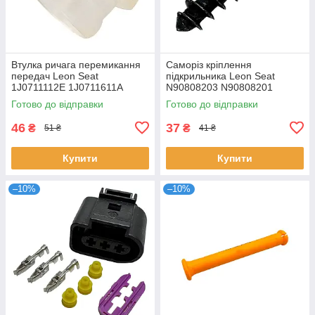
Втулка ричага перемикання
Саморіз кріплення
передач Leon Seat
підкрильника Leon Seat
1J0711112E 1J0711611A
N90808203 N90808201
1J0711437C
Готово до відправки
Готово до відправки
46
37
₴
₴
51 ₴
41 ₴
Купити
Купити
–10%
–10%