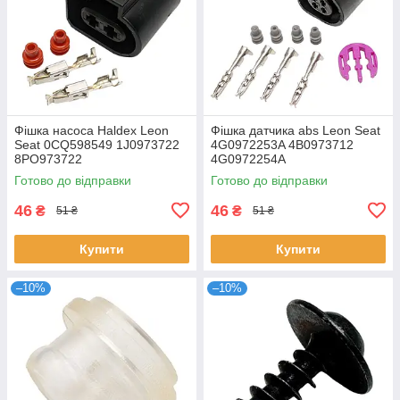
Фішка насоса Haldex Leon
Фішка датчика abs Leon Seat
Seat 0CQ598549 1J0973722
4G0972253A 4B0973712
8PO973722
4G0972254A
Готово до відправки
Готово до відправки
46
46
₴
₴
51 ₴
51 ₴
Купити
Купити
–10%
–10%