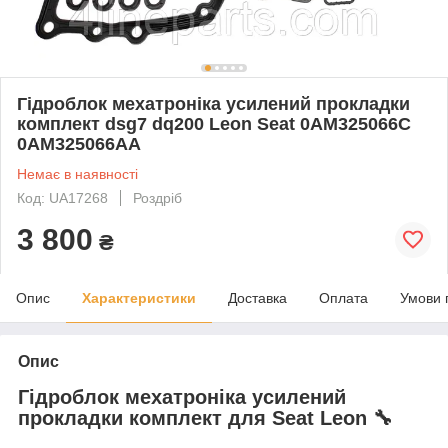
Гідроблок мехатроніка усилений прокладки
комплект dsg7 dq200 Leon Seat 0AM325066C
0AM325066AA
Немає в наявності
Код: UA17268
Роздріб
3 800
₴
Опис
Характеристики
Доставка
Оплата
Умови 
Опис
Гідроблок мехатроніка усилений
прокладки комплект для Seat Leon 🔧