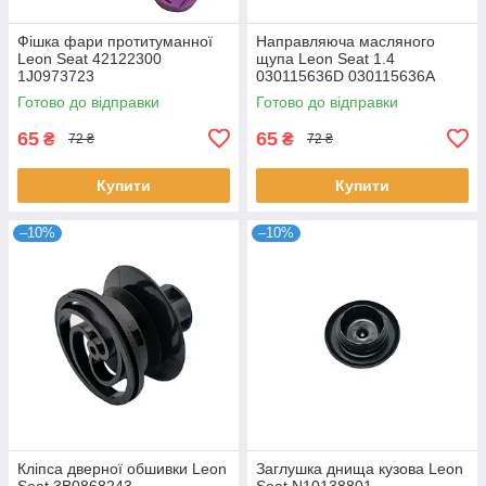
Фішка фари протитуманної
Направляюча масляного
Leon Seat 42122300
щупа Leon Seat 1.4
1J0973723
030115636D 030115636A
Готово до відправки
Готово до відправки
65
65
₴
₴
72 ₴
72 ₴
Купити
Купити
–10%
–10%
Кліпса дверної обшивки Leon
Заглушка днища кузова Leon
Seat 3B0868243
Seat N10138801