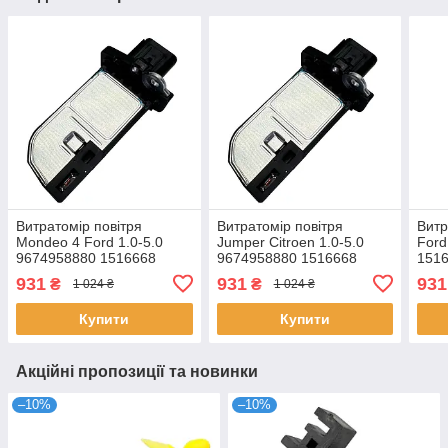
Витратомір повітря
Витратомір повітря
Витр
Mondeo 4 Ford 1.0-5.0
Jumper Citroen 1.0-5.0
Ford
9674958880 1516668
9674958880 1516668
151
8V2112B579AA
8V2112B579AA
931
931
931
₴
₴
1 024 ₴
1 024 ₴
Купити
Купити
Акційні пропозиції та новинки
–10%
–10%