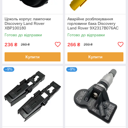
Цоколь корпус лампочки
Аварійне розблокування
Discovery Land Rover
горловини бака Discovery
XBP100180
Land Rover 9X2317B076AC
9X2317B076AB LR014047
Готово до відправки
Готово до відправки
C2Z8432
236
266
₴
₴
260 ₴
293 ₴
Купити
Купити
–9%
–9%