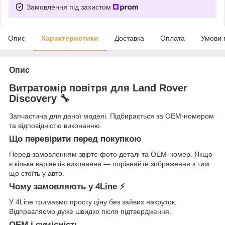
Замовлення під захистом
Опис
Характеристики
Доставка
Оплата
Умови 
Опис
Витратомір повітря для Land Rover
Discovery 🔧
Запчастина для даної моделі. Підбирається за OEM-номером
та відповідністю виконанню.
Що перевірити перед покупкою
Перед замовленням звірте фото деталі та OEM-номер. Якщо
є кілька варіантів виконання — порівняйте зображення з тим
що стоїть у авто.
Чому замовляють у 4Line ⚡
У 4Line тримаємо просту ціну без зайвих накруток.
Відправляємо дуже швидко після підтвердження.
OEM і сумісність