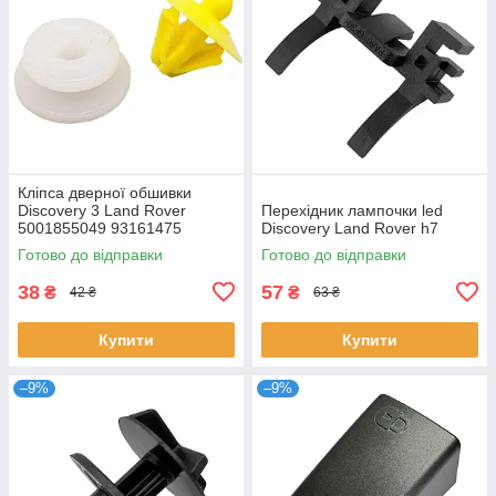
Кліпса дверної обшивки
Discovery 3 Land Rover
Перехідник лампочки led
5001855049 93161475
Discovery Land Rover h7
7701050734
Готово до відправки
Готово до відправки
38
57
₴
₴
42 ₴
63 ₴
Купити
Купити
–9%
–9%