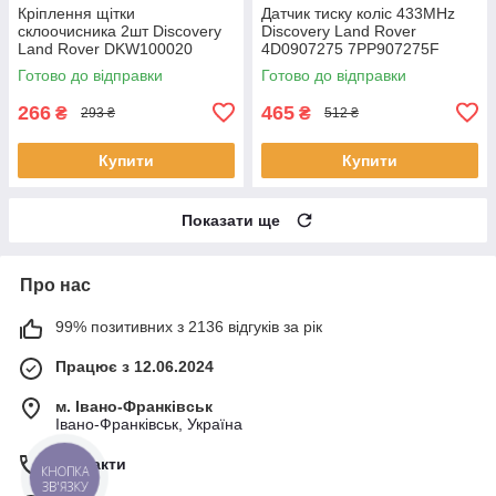
Кріплення щітки
Датчик тиску коліс 433MHz
склоочисника 2шт Discovery
Discovery Land Rover
Land Rover DKW100020
4D0907275 7PP907275F
5Q0907275 36106877937
Готово до відправки
Готово до відправки
407001628R
266
465
₴
₴
293 ₴
512 ₴
Купити
Купити
Показати ще
Про нас
99% позитивних з 2136 відгуків за рік
Працює з 12.06.2024
м. Івано-Франківськ
Івано-Франківськ, Україна
Контакти
КНОПКА
ЗВ'ЯЗКУ