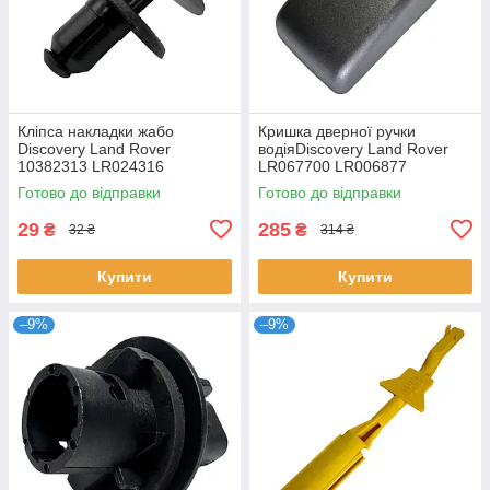
Кліпса накладки жабо
Кришка дверної ручки
Discovery Land Rover
водіяDiscovery Land Rover
10382313 LR024316
LR067700 LR006877
Готово до відправки
Готово до відправки
29
285
₴
₴
32 ₴
314 ₴
Купити
Купити
–9%
–9%