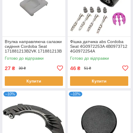
Втулка направляюча салазки
Фішка датчика abs Cordoba
сидіння Cordoba Seat
Seat 4G0972253A 4B0973712
171881213B2VK 171881213B
4G0972254A
Готово до відправки
Готово до відправки
27
46
₴
₴
30 ₴
51 ₴
Купити
Купити
–10%
–10%