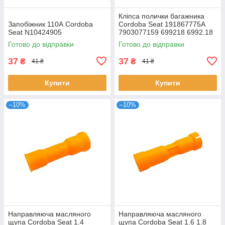
Кліпса полички багажника
Запобіжник 110А Cordoba
Cordoba Seat 191867775A
Seat N10424905
7903077159 699218 6992.18
Готово до відправки
Готово до відправки
37
37
₴
₴
41 ₴
41 ₴
Купити
Купити
–10%
–10%
Направляюча масляного
Направляюча масляного
щупа Cordoba Seat 1.4
щупа Cordoba Seat 1.6 1.8