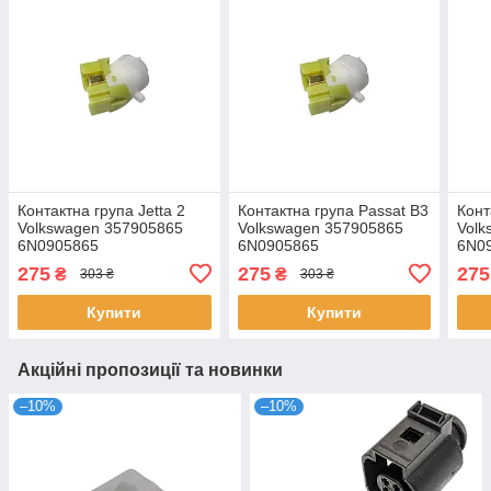
Контактна група Jetta 2
Контактна група Passat B3
Конт
Volkswagen 357905865
Volkswagen 357905865
Volk
6N0905865
6N0905865
6N0
275
275
275
₴
₴
303 ₴
303 ₴
Купити
Купити
Акційні пропозиції та новинки
–10%
–10%