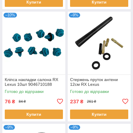
Купити
Купити
–10%
–9%
Кліпса накладки салона RX
Стержень пруток антени
Lexus 10шт 9046710188
12см RX Lexus
Готово до відправки
Готово до відправки
76
237
₴
₴
84 ₴
261 ₴
Купити
Купити
–9%
–9%