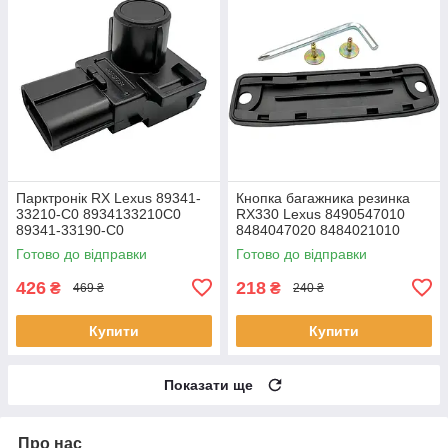
Парктронік RX Lexus 89341-
Кнопка багажника резинка
33210-C0 8934133210C0
RX330 Lexus 8490547010
89341-33190-C0
8484047020 8484021010
Готово до відправки
Готово до відправки
426
218
₴
₴
469 ₴
240 ₴
Купити
Купити
Показати ще
Про нас