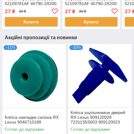
52109781AF 46790-1R200
52109781AF 46790-1R200
521
EG2146500D 3382008020
EG2146500D 3382008020
EG2
27
27
27
₴
₴
30 ₴
30 ₴
Купити
Купити
Акційні пропозиції та новинки
–11%
–10%
Кліпса ущільнювача дверей
Кліпса накладки салона RX
RX Lexus 909120028
Lexus 9046710188
72311S5S003 909120023
Готово до відправки
Готово до відправки