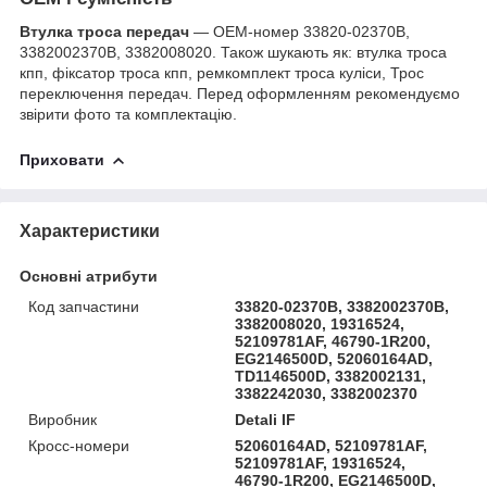
Втулка троса передач
— OEM-номер 33820-02370B,
3382002370B, 3382008020. Також шукають як: втулка троса
кпп, фіксатор троса кпп, ремкомплект троса куліси, Трос
переключення передач. Перед оформленням рекомендуємо
звірити фото та комплектацію.
Приховати
Характеристики
Основні атрибути
Код запчастини
33820-02370B, 3382002370B,
3382008020, 19316524,
52109781AF, 46790-1R200,
EG2146500D, 52060164AD,
TD1146500D, 3382002131,
3382242030, 3382002370
Виробник
Detali IF
Кросс-номери
52060164AD, 52109781AF,
52109781AF, 19316524,
46790-1R200, EG2146500D,