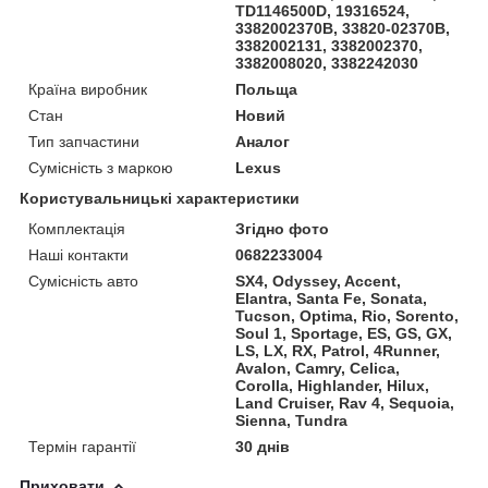
TD1146500D, 19316524,
3382002370B, 33820-02370B,
3382002131, 3382002370,
3382008020, 3382242030
Країна виробник
Польща
Стан
Новий
Тип запчастини
Аналог
Сумісність з маркою
Lexus
Користувальницькі характеристики
Комплектація
Згідно фото
Наші контакти
0682233004
Сумісність авто
SX4, Odyssey, Accent,
Elantra, Santa Fe, Sonata,
Tucson, Optima, Rio, Sorento,
Soul 1, Sportage, ES, GS, GX,
LS, LX, RX, Patrol, 4Runner,
Avalon, Camry, Celica,
Corolla, Highlander, Hilux,
Land Cruiser, Rav 4, Sequoia,
Sienna, Tundra
Термін гарантії
30 днів
Приховати