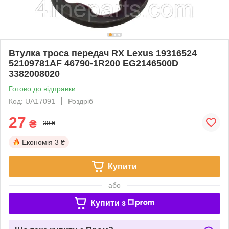
Втулка троса передач RX Lexus 19316524
52109781AF 46790-1R200 EG2146500D
3382008020
Готово до відправки
Код: UA17091
Роздріб
27
₴
30 ₴
Економія
3 ₴
Купити
або
Купити з