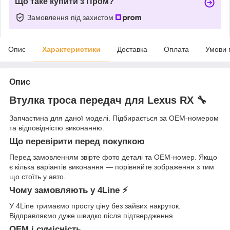
Що таке купити з Пром?
Замовлення під захистом
Опис
Характеристики
Доставка
Оплата
Умови 
Опис
Втулка троса передач для Lexus RX 🔧
Запчастина для даної моделі. Підбирається за OEM-номером
та відповідністю виконанню.
Що перевірити перед покупкою
Перед замовленням звірте фото деталі та OEM-номер. Якщо
є кілька варіантів виконання — порівняйте зображення з тим
що стоїть у авто.
Чому замовляють у 4Line ⚡
У 4Line тримаємо просту ціну без зайвих накруток.
Відправляємо дуже швидко після підтвердження.
OEM і сумісність