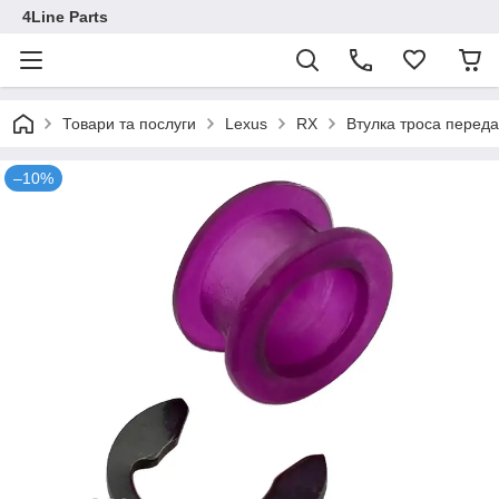
4Line Parts
Товари та послуги
Lexus
RX
Втулка троса перед
–10%