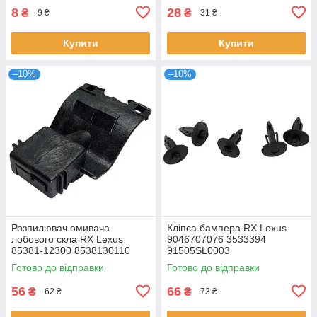
8
28
₴
₴
9 ₴
31 ₴
Купити
Купити
–10%
–10%
Розпилювач омивача
Кліпса бампера RX Lexus
лобового скла RX Lexus
9046707076 3533394
85381-12300 8538130110
91505SL0003
Готово до відправки
Готово до відправки
56
66
₴
₴
62 ₴
73 ₴