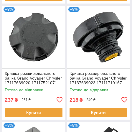
–9%
–9%
Кришка розширювального
Кришка розширювального
бачка Grand Voyager Chrysler
бачка Grand Voyager Chrysler
17117639020 17117521071
17137639023 17111719167
7639020 7521071
17112242256 17114379048
Готово до відправки
Готово до відправки
237
218
₴
₴
261 ₴
240 ₴
Купити
Купити
–9%
–9%