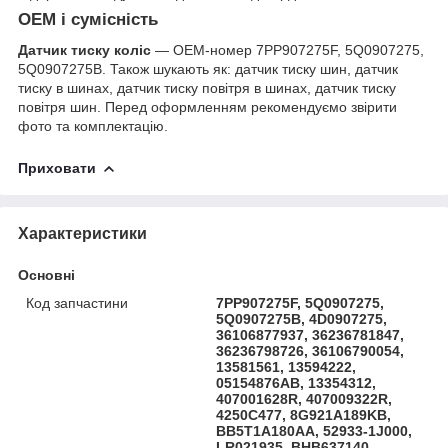
OEM і сумісність
Датчик тиску коліс
— OEM-номер 7PP907275F, 5Q0907275,
5Q0907275B. Також шукають як: датчик тиску шин, датчик
тиску в шинах, датчик тиску повітря в шинах, датчик тиску
повітря шин. Перед оформленням рекомендуємо звірити
фото та комплектацію.
Приховати
Характеристики
Основні
Код запчастини
7PP907275F, 5Q0907275,
5Q0907275B, 4D0907275,
36106877937, 36236781847,
36236798726, 36106790054,
13581561, 13594222,
05154876AB, 13354312,
407001628R, 407009322R,
4250C477, 8G921A189KB,
BB5T1A180AA, 52933-1J000,
LR021935, BHB637140,