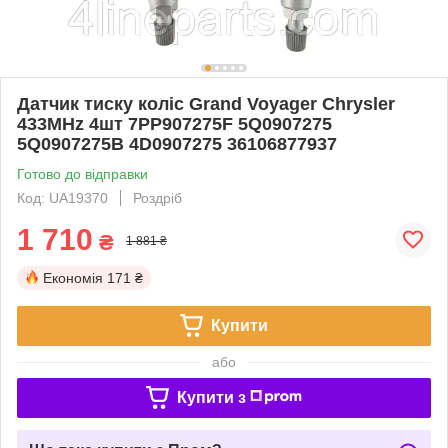
Датчик тиску коліс Grand Voyager Chrysler
433MHz 4шт 7PP907275F 5Q0907275
5Q0907275B 4D0907275 36106877937
Готово до відправки
Код: UA19370
Роздріб
1 710
₴
1 881 ₴
Економія
171 ₴
Купити
або
Купити з