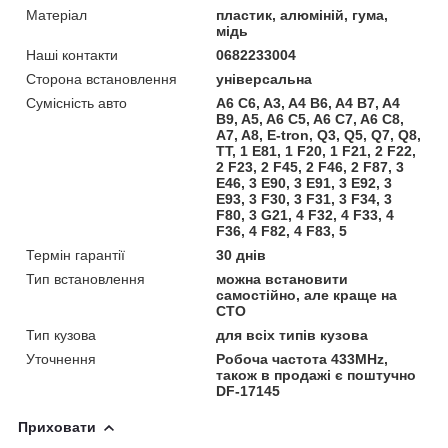
Матеріал
пластик, алюміній, гума,
мідь
Наші контакти
0682233004
Сторона встановлення
універсальна
Сумісність авто
A6 C6, A3, A4 B6, A4 B7, A4
B9, A5, A6 C5, A6 C7, A6 C8,
A7, A8, E-tron, Q3, Q5, Q7, Q8,
TT, 1 E81, 1 F20, 1 F21, 2 F22,
2 F23, 2 F45, 2 F46, 2 F87, 3
E46, 3 E90, 3 E91, 3 E92, 3
E93, 3 F30, 3 F31, 3 F34, 3
F80, 3 G21, 4 F32, 4 F33, 4
F36, 4 F82, 4 F83, 5
Термін гарантії
30 днів
Тип встановлення
можна встановити
самостійно, але краще на
СТО
Тип кузова
для всіх типів кузова
Уточнення
Робоча частота 433MHz,
також в продажі є поштучно
DF-17145
Приховати