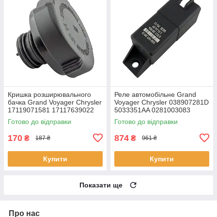
Кришка розширювального
Реле автомобільне Grand
бачка Grand Voyager Chrysler
Voyager Chrysler 038907281D
17119071581 17117639022
5033351AA 0281003083
17111742231 17111712669
132106 2502106 0522120504
Готово до відправки
Готово до відправки
170
874
₴
₴
187 ₴
961 ₴
Купити
Купити
Показати ще
Про нас