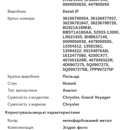
0009050030, 447905050
Виробник
Detali IF
Кросс-номери
36106790054, 36106877937,
36236781847, 36236798726,
8G921A189KB,
BB5T1A180AA, 52933-1J000,
LR021935, BHB637140,
0009050030, 4479050500,
13354312, 13581561,
13594222, 05154876AB,
1612477080, 4250C477,
407001628R, 407009322R,
4D0907275, 5Q0907275,
5Q0907275B, 7PP907275F
Країна виробник
Польща
Стан
Новий
Тип запчастини
Аналог
Сумісність з моделлю
Chrysler, Grand Voyager
Сумісність з маркою
Chrysler
Користувальницькі характеристики
Колір
непофарбований метал
Комплектація
Згідно фото