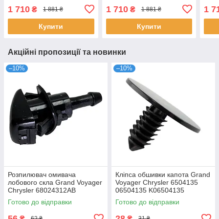
5Q0907275 5Q0907275B
5Q0907275 5Q0907275B
5Q0
1 710
1 710
1 7
₴
₴
1 881 ₴
1 881 ₴
4D0907275 36106877937
4D0907275 36106877937
361
362
Купити
Купити
Акційні пропозиції та новинки
–10%
–10%
Розпилювач омивача
Кліпса обшивки капота Grand
лобового скла Grand Voyager
Voyager Chrysler 6504135
Chrysler 68024312AB
06504135 K06504135
5303833AA 5116079AA
Готово до відправки
Готово до відправки
56
28
₴
₴
62 ₴
31 ₴