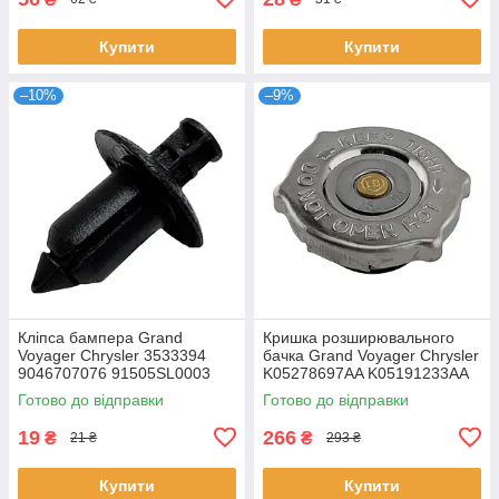
Купити
Купити
–10%
–9%
Кліпса бампера Grand
Кришка розширювального
Voyager Chrysler 3533394
бачка Grand Voyager Chrysler
9046707076 91505SL0003
K05278697AA K05191233AA
K05086226AA K52079778AA,
Готово до відправки
Готово до відправки
19
266
₴
₴
21 ₴
293 ₴
Купити
Купити