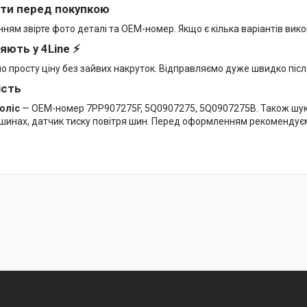
ти перед покупкою
ям звірте фото деталі та OEM-номер. Якщо є кілька варіантів вико
яють у 4Line ⚡
мо просту ціну без зайвих накруток. Відправляємо дуже швидко піс
ість
оліс
— OEM-номер 7PP907275F, 5Q0907275, 5Q0907275B. Також шукаю
в шинах, датчик тиску повітря шин. Перед оформленням рекомендує