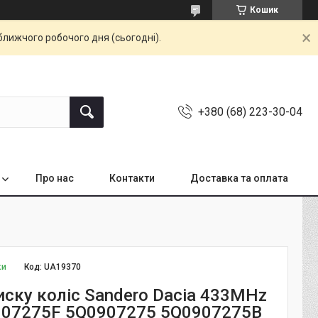
Кошик
ближчого робочого дня (сьогодні).
+380 (68) 223-30-04
Про нас
Контакти
Доставка та оплата
ки
Код:
UA19370
иску коліс Sandero Dacia 433MHz
07275F 5Q0907275 5Q0907275B