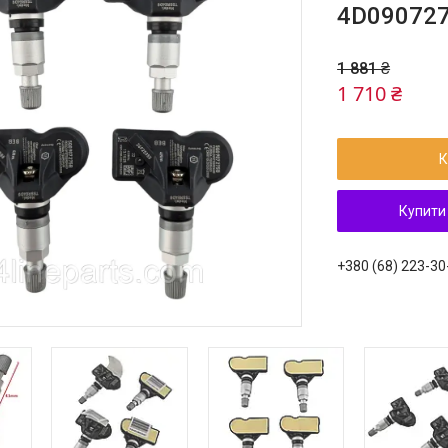
4D090727
1 881 ₴
1 710 ₴
К
Купити
+380 (68) 223-30