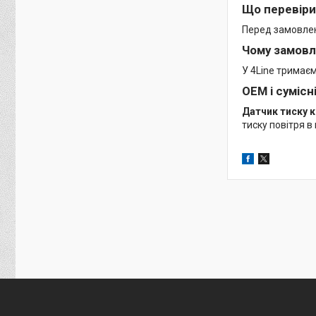
Що перевіри
Перед замовленн
Чому замовл
У 4Line тримає
OEM і сумісн
Датчик тиску к
тиску повітря 