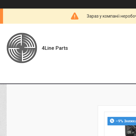
Зараз у компанії неробо
4Line Parts
–9%