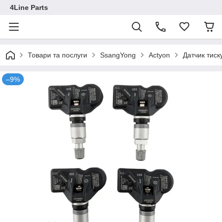
4Line Parts
Товари та послуги
SsangYong
Actyon
Датчик тис
–9%