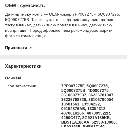
OEM і сумісність
Датчик тиску коліс
— OEM-номер 7PP907275F, 5Q0907275,
5Q0907275B. Також шукають як: датчик тиску шин, датчик
тиску в шинах, датчик тиску повітря в шинах, датчик тиску
повітря шин. Перед оформленням рекомендуємо звірити
фото та комплектацію.
Приховати
Характеристики
Основні
Код запчастини
7PP907275F, 5Q0907275,
5Q0907275B, 4D0907275,
36106877937, 36236781847,
36236798726, 36106790054,
13581561, 13594222,
05154876AB, 13354312,
407001628R, 407009322R,
4250C477, 8G921A189KB,
BB5T1A180AA, 52933-1J000,
LR021935, BHB637140,