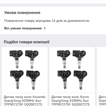
Умови повернення
Повернення товару впродовж 14 днів за домовленістю
Всі умови повернення
Подібні товари компанії
Датчик тиску коліс Korando
Датчик тиску коліс Kyron
Датч
SsangYong 433MHz 4шт
SsangYong 433MHz 4шт
Ssa
7PP907275F 5Q0907275
7PP907275F 5Q0907275
7PP