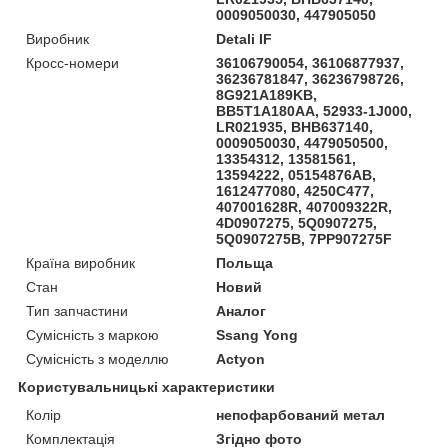
0009050030, 447905050
Виробник
Detali IF
Кросс-номери
36106790054, 36106877937,
36236781847, 36236798726,
8G921A189KB,
BB5T1A180AA, 52933-1J000,
LR021935, BHB637140,
0009050030, 4479050500,
13354312, 13581561,
13594222, 05154876AB,
1612477080, 4250C477,
407001628R, 407009322R,
4D0907275, 5Q0907275,
5Q0907275B, 7PP907275F
Країна виробник
Польща
Стан
Новий
Тип запчастини
Аналог
Сумісність з маркою
Ssang Yong
Сумісність з моделлю
Actyon
Користувальницькі характеристики
Колір
непофарбований метал
Комплектація
Згідно фото