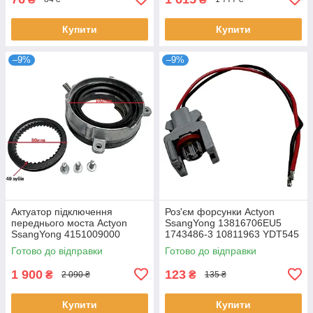
Купити
Купити
–9%
–9%
Актуатор підключення
Роз'єм форсунки Actyon
переднього моста Actyon
SsangYong 13816706EU5
SsangYong 4151009000
1743486-3 10811963 YDT545
4151009100
DEL9001-845
Готово до відправки
Готово до відправки
1 900
123
₴
₴
2 090 ₴
135 ₴
Купити
Купити