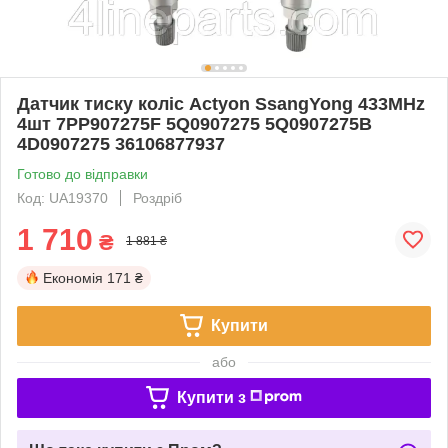
Датчик тиску коліс Actyon SsangYong 433MHz
4шт 7PP907275F 5Q0907275 5Q0907275B
4D0907275 36106877937
Готово до відправки
Код: UA19370
Роздріб
1 710
₴
1 881 ₴
Економія
171 ₴
Купити
або
Купити з