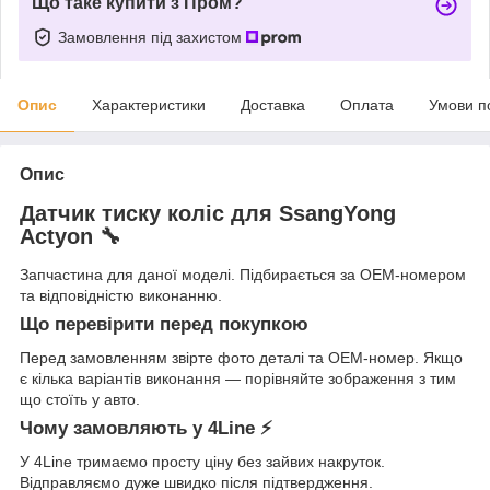
Що таке купити з Пром?
Замовлення під захистом
Опис
Характеристики
Доставка
Оплата
Умови п
Опис
Датчик тиску коліс для SsangYong
Actyon 🔧
Запчастина для даної моделі. Підбирається за OEM-номером
та відповідністю виконанню.
Що перевірити перед покупкою
Перед замовленням звірте фото деталі та OEM-номер. Якщо
є кілька варіантів виконання — порівняйте зображення з тим
що стоїть у авто.
Чому замовляють у 4Line ⚡
У 4Line тримаємо просту ціну без зайвих накруток.
Відправляємо дуже швидко після підтвердження.