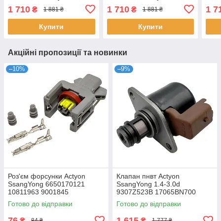
5Q0907275B 4D0907275
5Q0907275B 4D0907275
5Q0
1 710
1 710
1 7
₴
₴
1 881 ₴
1 881 ₴
36106877937
36106877937
361
Купити
Купити
Акційні пропозиції та новинки
–10%
–9%
Роз'єм форсунки Actyon
Клапан пнвт Actyon
SsangYong 6650170121
SsangYong 1.4-3.0d
10811963 9001845
9307Z523B 17065BN700
7701206905 4S4Q9G586AA
Готово до відправки
Готово до відправки
1329098
76
1 615
₴
₴
84 ₴
1 777 ₴