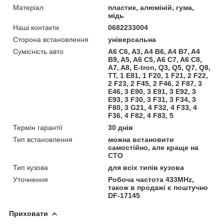
Матеріал
пластик, алюміній, гума,
мідь
Наші контакти
0682233004
Сторона встановлення
універсальна
Сумісність авто
A6 C6, A3, A4 B6, A4 B7, A4
B9, A5, A6 C5, A6 C7, A6 C8,
A7, A8, E-tron, Q3, Q5, Q7, Q8,
TT, 1 E81, 1 F20, 1 F21, 2 F22,
2 F23, 2 F45, 2 F46, 2 F87, 3
E46, 3 E90, 3 E91, 3 E92, 3
E93, 3 F30, 3 F31, 3 F34, 3
F80, 3 G21, 4 F32, 4 F33, 4
F36, 4 F82, 4 F83, 5
Термін гарантії
30 днів
Тип встановлення
можна встановити
самостійно, але краще на
СТО
Тип кузова
для всіх типів кузова
Уточнення
Робоча частота 433MHz,
також в продажі є поштучно
DF-17145
Приховати