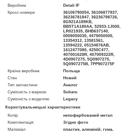
Виробник
Detali IF
Кросс-номери
36106790054, 36106877937,
36236781847, 36236798726,
8G921A189KB,
BB5T1A180AA, 52933-1J000,
LR021935, BHB637140,
0009050030, 4479050500,
13354312, 13581561,
13594222, 05154876AB,
1612477080, 4250C477,
407001628R, 407009322R,
4D0907275, 5Q0907275,
5Q0907275B, 7PP907275F
Країна виробник
Польща
Стан
Новий
Тип запчастини
Аналог
Сумісність з маркою
Subaru
Сумісність з моделлю
Legacy
Користувальницькі характеристики
Колір
непофарбований метал
Комплектація
Згідно фото
Матеріал
пластик, алюміній, гума,