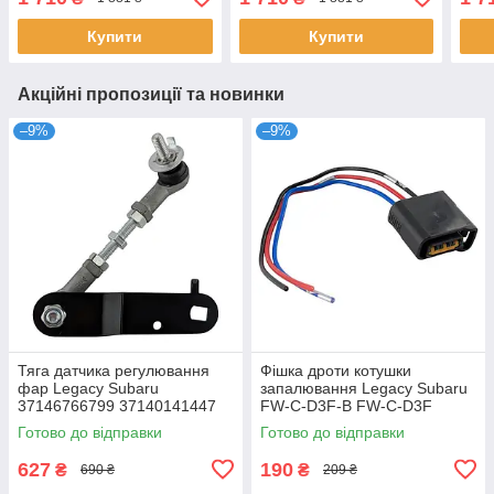
36106877937
36106877937
362
36236781847
36236781847
Купити
Купити
Акційні пропозиції та новинки
–9%
–9%
Тяга датчика регулювання
Фішка дроти котушки
фар Legacy Subaru
запалювання Legacy Subaru
37146766799 37140141447
FW-C-D3F-B FW-C-D3F
31126762296 6224Q0
22433AA421 22433AA480
Готово до відправки
Готово до відправки
1679313 E18-0066
22433AA540,
627
190
₴
₴
690 ₴
209 ₴