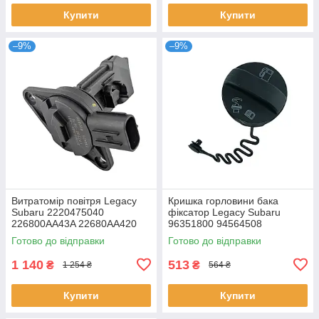
Купити
Купити
–9%
–9%
Витратомір повітря Legacy
Кришка горловини бака
Subaru 2220475040
фіксатор Legacy Subaru
226800AA43A 22680AA420
96351800 94564508
31430000 22204-75040
96640515 4817840
Готово до відправки
Готово до відправки
1 140
513
₴
₴
1 254 ₴
564 ₴
Купити
Купити