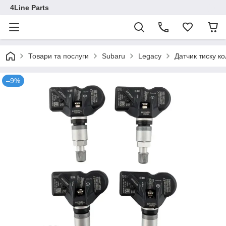
4Line Parts
Товари та послуги
Subaru
Legacy
Датчик тиску 
–9%