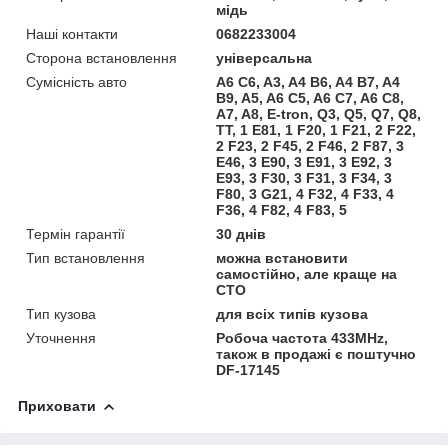
мідь
Наші контакти
0682233004
Сторона встановлення
універсальна
Сумісність авто
A6 C6, A3, A4 B6, A4 B7, A4
B9, A5, A6 C5, A6 C7, A6 C8,
A7, A8, E-tron, Q3, Q5, Q7, Q8,
TT, 1 E81, 1 F20, 1 F21, 2 F22,
2 F23, 2 F45, 2 F46, 2 F87, 3
E46, 3 E90, 3 E91, 3 E92, 3
E93, 3 F30, 3 F31, 3 F34, 3
F80, 3 G21, 4 F32, 4 F33, 4
F36, 4 F82, 4 F83, 5
Термін гарантії
30 днів
Тип встановлення
можна встановити
самостійно, але краще на
СТО
Тип кузова
для всіх типів кузова
Уточнення
Робоча частота 433MHz,
також в продажі є поштучно
DF-17145
Приховати