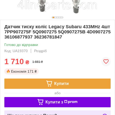
Датчик тиску коліс Legacy Subaru 433MHz 4шт
7PP907275F 5Q0907275 5Q0907275B 4D0907275
36106877937 36236781847
Готово до відправки
Код: UA19370
Роздріб
1 710
₴
1 881 ₴
Економія
171 ₴
Купити
або
Купити з