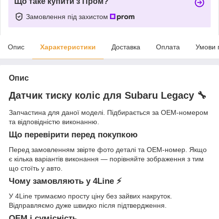
Що таке купити з Пром?
Замовлення під захистом
Опис
Характеристики
Доставка
Оплата
Умови 
Опис
Датчик тиску коліс для Subaru Legacy 🔧
Запчастина для даної моделі. Підбирається за OEM-номером
та відповідністю виконанню.
Що перевірити перед покупкою
Перед замовленням звірте фото деталі та OEM-номер. Якщо
є кілька варіантів виконання — порівняйте зображення з тим
що стоїть у авто.
Чому замовляють у 4Line ⚡
У 4Line тримаємо просту ціну без зайвих накруток.
Відправляємо дуже швидко після підтвердження.
OEM і сумісність