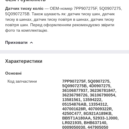
Датчик тиску коліс
— OEM-номер 7PP907275F, 5Q0907275,
5Q0907275B. Також шукають як: датчик тиску шин, датчик
тиску в шинах, датчик тиску повітря в шинах, датчик тиску
повітря шин. Перед оформленням рекомендуємо звірити
фото та комплектацію.
Приховати
Характеристики
Основні
Код запчастини
7PP907275F, 5Q0907275,
5Q0907275B, 4D0907275,
36106877937, 36236781847,
36236798726, 36106790054,
13581561, 13594222,
05154876AB, 13354312,
407001628R, 407009322R,
4250C477, 8G921A189KB,
BB5T1A180AA, 52933-1J000,
LR021935, BHB637140,
0009050030, 447905050