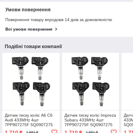
Умови повернення
Повернення товару впродовж 14 днів за домовленістю
Всі умови повернення
Подібні товари компанії
Датчик тиску коліс A6 C6
Датчик тиску коліс Impreza
Датч
Audi 433MHz 4шт
Subaru 433MHz 4шт
433
7PP907275F 5Q0907275
7PP907275F 5Q0907275
5Q0
5Q0907275B 4D0907275
5Q0907275B 4D0907275
4D0
1 710
1 710
1 7
₴
₴
1 881 ₴
1 881 ₴