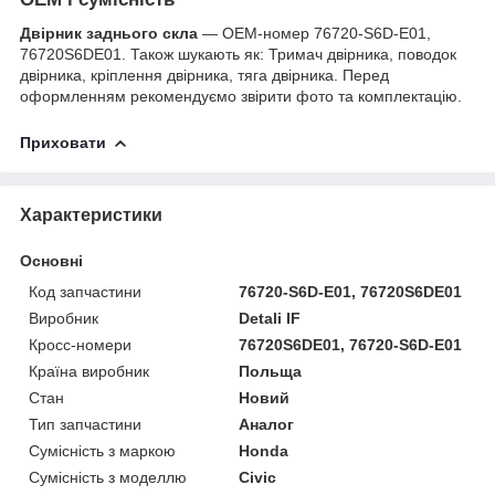
Двірник заднього скла
— OEM-номер 76720-S6D-E01,
76720S6DE01. Також шукають як: Тримач двірника, поводок
двірника, кріплення двірника, тяга двірника. Перед
оформленням рекомендуємо звірити фото та комплектацію.
Приховати
Характеристики
Основні
Код запчастини
76720-S6D-E01, 76720S6DE01
Виробник
Detali IF
Кросс-номери
76720S6DE01, 76720-S6D-E01
Країна виробник
Польща
Стан
Новий
Тип запчастини
Аналог
Сумісність з маркою
Honda
Сумісність з моделлю
Civic