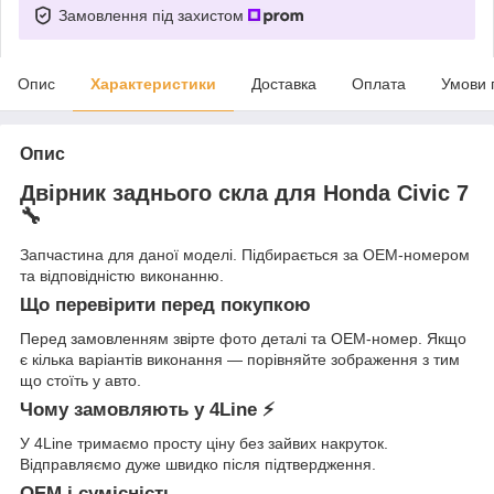
Замовлення під захистом
Опис
Характеристики
Доставка
Оплата
Умови 
Опис
Двірник заднього скла для Honda Civic 7
🔧
Запчастина для даної моделі. Підбирається за OEM-номером
та відповідністю виконанню.
Що перевірити перед покупкою
Перед замовленням звірте фото деталі та OEM-номер. Якщо
є кілька варіантів виконання — порівняйте зображення з тим
що стоїть у авто.
Чому замовляють у 4Line ⚡
У 4Line тримаємо просту ціну без зайвих накруток.
Відправляємо дуже швидко після підтвердження.
OEM і сумісність