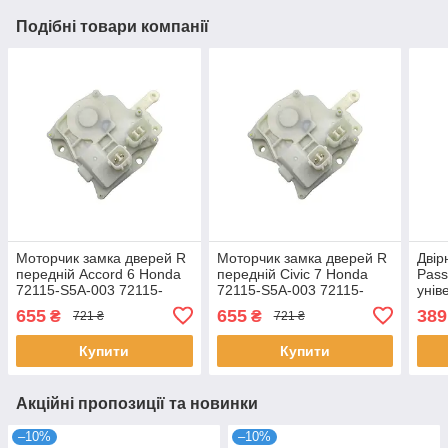
Подібні товари компанії
Моторчик замка дверей R
Моторчик замка дверей R
Двір
передній Accord 6 Honda
передній Civic 7 Honda
Pass
72115-S5A-003 72115-
72115-S5A-003 72115-
унів
S84-A01 72115S5A003
S84-A01 72115S5A003
6Q6
655
655
389
₴
₴
721 ₴
721 ₴
72115S84A01
72115S84A01
Купити
Купити
Акційні пропозиції та новинки
–10%
–10%