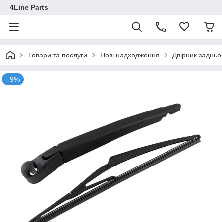
4Line Parts
Товари та послуги
Нові надходження
Двірник заднь
–9%