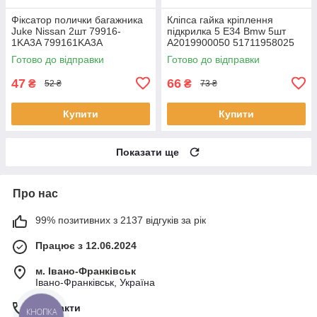
Фіксатор полички багажника
Кліпса гайка кріплення
Juke Nissan 2шт 79916-
підкрилка 5 E34 Bmw 5шт
1KA3A 799161KA3A
A2019900050 51711958025
441955973B 712731
Готово до відправки
Готово до відправки
47
66
₴
₴
52 ₴
73 ₴
Купити
Купити
Показати ще
Про нас
99% позитивних з 2137 відгуків за рік
Працює з 12.06.2024
м. Івано-Франківськ
Івано-Франківськ, Україна
Контакти
КНОПКА